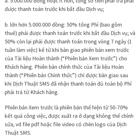
a. 5.000.000 đồng hoặc ít hơn, tổng số tiền phải trả phải
được thanh toán trước khi bắt đầu Dịch vụ;
b. lớn hơn 5.000.000 đồng: 50% tổng Phí (bao gồm
thuế) phải được thanh toán trước khi bắt đầu Dịch vụ; và
50% còn lại phải được thanh toán trong vòng 7 ngày (1
tuần làm việc) kể từ khi bàn giao phiên bản xem trước
của Tài liệu Hoàn thành (“Phiên bản Xem trước”) cho
Khách hàng. Phiên bản chính thức của Tài liệu Hoàn
thành (“Phiên bản Chính thức”) chỉ được bàn giao sau
khi Dịch Thuật SMS đã nhận thanh toán đủ toàn bộ Phí
phải trả từ Khách hàng.
Phiên bản Xem trước là phiên bản thể hiện từ 50-70%
kết quả công việc, được xuất ra ở dạng không thể chỉnh
sửa, vd file pdf hoặc file video có chèn logo của Dịch
Thuật SMS.