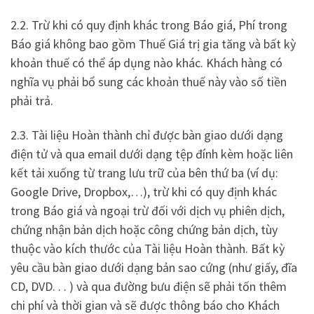
2.2. Trừ khi có quy định khác trong Báo giá, Phí trong
Báo giá không bao gồm Thuế Giá trị gia tăng và bất kỳ
khoản thuế có thể áp dụng nào khác. Khách hàng có
nghĩa vụ phải bổ sung các khoản thuế này vào số tiền
phải trả.
2.3. Tài liệu Hoàn thành chỉ được bàn giao dưới dạng
điện tử và qua email dưới dạng tệp đính kèm hoặc liên
kết tải xuống từ trang lưu trữ của bên thứ ba (ví dụ:
Google Drive, Dropbox,…), trừ khi có quy định khác
trong Báo giá và ngoại trừ đối với dịch vụ phiên dịch,
chứng nhận bản dịch hoặc công chứng bản dịch, tùy
thuộc vào kích thước của Tài liệu Hoàn thành. Bất kỳ
yêu cầu bàn giao dưới dạng bản sao cứng (như giấy, đĩa
CD, DVD. . . ) và qua đường bưu điện sẽ phải tốn thêm
chi phí và thời gian và sẽ được thông báo cho Khách