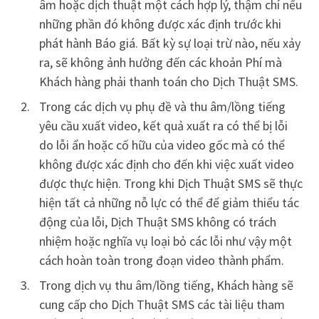
âm hoặc dịch thuật một cách hợp lý, thậm chí nếu
những phần đó không được xác định trước khi
phát hành Báo giá. Bất kỳ sự loại trừ nào, nếu xảy
ra, sẽ không ảnh hưởng đến các khoản Phí mà
Khách hàng phải thanh toán cho Dịch Thuật SMS.
Trong các dịch vụ phụ đề và thu âm/lồng tiếng
yêu cầu xuất video, kết quả xuất ra có thể bị lỗi
do lỗi ẩn hoặc cố hữu của video gốc mà có thể
không được xác định cho đến khi việc xuất video
được thực hiện. Trong khi Dịch Thuật SMS sẽ thực
hiện tất cả những nỗ lực có thể để giảm thiểu tác
động của lỗi, Dịch Thuật SMS không có trách
nhiệm hoặc nghĩa vụ loại bỏ các lỗi như vậy một
cách hoàn toàn trong đoạn video thành phẩm.
Trong dịch vụ thu âm/lồng tiếng, Khách hàng sẽ
cung cấp cho Dịch Thuật SMS các tài liệu tham