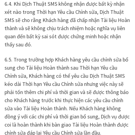
6.4. Khi Dịch Thuật SMS không nhận được bất kỳ nhận
xét nào trong Thời hạn Yêu cầu Chỉnh sửa, Dịch Thuật
SMS sẽ cho rằng Khách hàng đã chấp nhận Tài liệu Hoàn
thành và sẽ không chịu trách nhiệm hoặc nghĩa vụ liên
quan đến bất kỳ sai sót được chứng minh hoặc nhận
thấy sau đó.
6.5. Trong trường hợp Khách hàng yêu cầu chỉnh sửa bổ
sung cho Tài liệu Hoàn thành sau Thời hạn Yêu cầu
Chỉnh sửa, Khách hàng có thể yêu cầu Dịch Thuật SMS
kéo dài Thời hạn Yêu cầu Chỉnh sửa nhưng việc này sẽ
phải tốn thêm chi phí và thời gian và sẽ được thông báo
cho Khách hàng trước khi thực hiện các yêu cầu chỉnh
sửa vào Tài liệu Hoàn thành. Nếu Khách hàng không
đồng ý với các chi phí và thời gian bổ sung, Dịch vụ được
coi là hoàn thành khi bàn giao Tài liệu Hoàn thành được
chỉnh sửa đáp lại Yêu cầu Chỉnh sửa lần đầu.