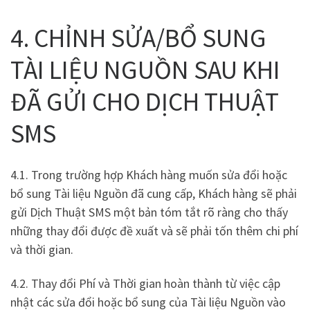
4. CHỈNH SỬA/BỔ SUNG
TÀI LIỆU NGUỒN SAU KHI
ĐÃ GỬI CHO DỊCH THUẬT
SMS
4.1. Trong trường hợp Khách hàng muốn sửa đổi hoặc
bổ sung Tài liệu Nguồn đã cung cấp, Khách hàng sẽ phải
gửi Dịch Thuật SMS một bản tóm tắt rõ ràng cho thấy
những thay đổi được đề xuất và sẽ phải tốn thêm chi phí
và thời gian.
4.2. Thay đổi Phí và Thời gian hoàn thành từ việc cập
nhật các sửa đổi hoặc bổ sung của Tài liệu Nguồn vào