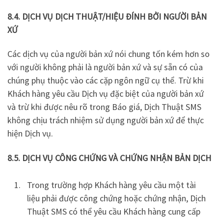
8.4. DỊCH VỤ DỊCH THUẬT/HIỆU ĐÍNH BỞI NGƯỜI BẢN
XỨ
Các dịch vụ của người bản xứ nói chung tốn kém hơn so
với người không phải là người bản xứ và sự sẵn có của
chúng phụ thuộc vào các cặp ngôn ngữ cụ thể. Trừ khi
Khách hàng yêu cầu Dịch vụ đặc biệt của người bản xứ
và trừ khi được nêu rõ trong Báo giá, Dịch Thuật SMS
không chịu trách nhiệm sử dụng người bản xứ để thực
hiện Dịch vụ.
8.5. DỊCH VỤ CÔNG CHỨNG VÀ CHỨNG NHẬN BẢN DỊCH
Trong trường hợp Khách hàng yêu cầu một tài
liệu phải được công chứng hoặc chứng nhận, Dịch
Thuật SMS có thể yêu cầu Khách hàng cung cấp