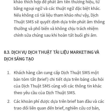
khảo thích hợp để phát âm tên thương hiệu, từ
bằng ngoại ngữ và các thuật ngữ đặc biệt khác.
Nếu không có tài liệu tham khảo như vậy, Dịch
Thuật SMS sẽ quyết định dựa trên phát âm thông
thường và phổ biến và không chịu trách nhiệm
chỉnh sửa chúng sau khi hoàn tất buổi ghi âm.
8.3. DỊCH VỤ DỊCH THUẬT TÀI LIỆU MARKETING VÀ
DỊCH SÁNG TẠO
Khách hàng cần cung cấp Dịch Thuật SMS một
bản tóm tắt (brief) chi tiết dựa trên bảng câu hỏi
của Dịch Thuật SMS cùng với các thông tin khác
theo yêu cầu của Dịch Thuật SMS.
Các khoản phí được dựa trên brief ban đầu và các
trao đổi liên quan đến brief, nghiên cứu cơ bản,