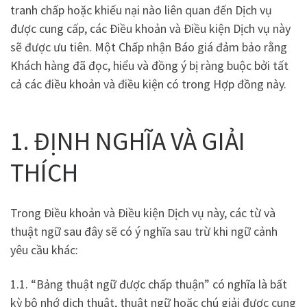
tranh chấp hoặc khiếu nại nào liên quan đến Dịch vụ
được cung cấp, các Điều khoản và Điều kiện Dịch vụ này
sẽ được ưu tiên. Một Chấp nhận Báo giá đảm bảo rằng
Khách hàng đã đọc, hiểu và đồng ý bị ràng buộc bởi tất
cả các điều khoản và điều kiện có trong Hợp đồng này.
1. ĐỊNH NGHĨA VÀ GIẢI
THÍCH
Trong Điều khoản và Điều kiện Dịch vụ này, các từ và
thuật ngữ sau đây sẽ có ý nghĩa sau trừ khi ngữ cảnh
yêu cầu khác:
1.1. “Bảng thuật ngữ được chấp thuận” có nghĩa là bất
kỳ bộ nhớ dịch thuật, thuật ngữ hoặc chú giải được cung