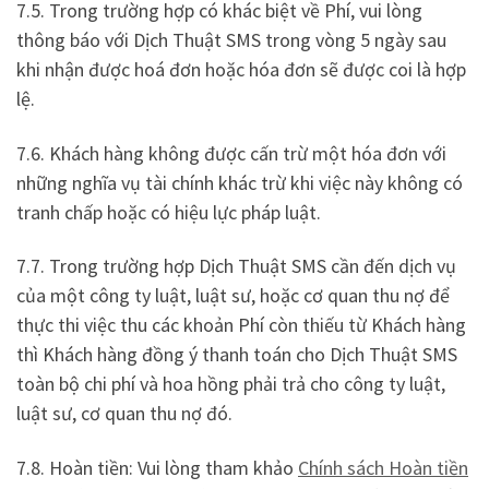
7.5. Trong trường hợp có khác biệt về Phí, vui lòng
thông báo với Dịch Thuật SMS trong vòng 5 ngày sau
khi nhận được hoá đơn hoặc hóa đơn sẽ được coi là hợp
lệ.
7.6. Khách hàng không được cấn trừ một hóa đơn với
những nghĩa vụ tài chính khác trừ khi việc này không có
tranh chấp hoặc có hiệu lực pháp luật.
7.7. Trong trường hợp Dịch Thuật SMS cần đến dịch vụ
của một công ty luật, luật sư, hoặc cơ quan thu nợ để
thực thi việc thu các khoản Phí còn thiếu từ Khách hàng
thì Khách hàng đồng ý thanh toán cho Dịch Thuật SMS
toàn bộ chi phí và hoa hồng phải trả cho công ty luật,
luật sư, cơ quan thu nợ đó.
7.8. Hoàn tiền: Vui lòng tham khảo
Chính sách Hoàn tiền