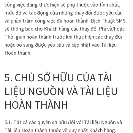
công việc đang thực hiện sẽ phụ thuộc vào tính chất,
mức độ và tác động của những thay đổi được yêu cầu
và phần trăm công việc đã hoàn thành. Dịch Thuật SMS
sẽ thông báo cho Khách hàng các thay đổi Phí và/hoặc
Thời gian hoàn thành trước khi thực hiện các thay đổi
hoặc bổ sung được yêu cầu và cập nhật vào Tài liệu
Hoàn thành.
5. CHỦ SỞ HỮU CỦA TÀI
LIỆU NGUỒN VÀ TÀI LIỆU
HOÀN THÀNH
5.1. Tất cả các quyền sở hữu đối với Tài liệu Nguồn và
Tài liệu Hoàn thành thuộc về duy nhất Khách hàng.