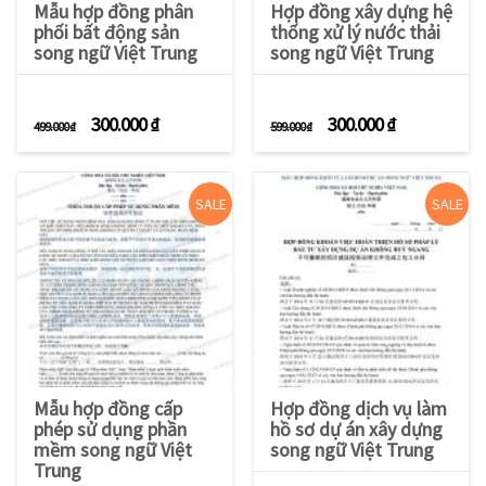
Mẫu hợp đồng phân
Hợp đồng xây dựng hệ
phối bất động sản
thống xử lý nước thải
song ngữ Việt Trung
song ngữ Việt Trung
Giá gốc là: 499.000 ₫.
Giá hiện tại là: 300.000 ₫.
Giá gốc là: 599.000 
Giá hiện tạ
300.000
₫
300.000
₫
499.000
₫
599.000
₫
SALE
SALE
Mẫu hợp đồng cấp
Hợp đồng dịch vụ làm
phép sử dụng phần
hồ sơ dự án xây dựng
mềm song ngữ Việt
song ngữ Việt Trung
Trung