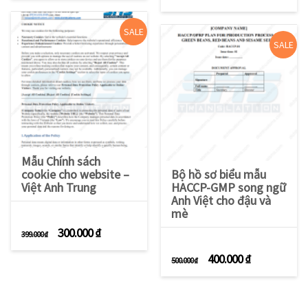
SALE
SALE
Mẫu Chính sách
cookie cho website –
Bộ hồ sơ biểu mẫu
Việt Anh Trung
HACCP-GMP song ngữ
Anh Việt cho đậu và
mè
Giá gốc là: 399.000 ₫.
Giá hiện tại là: 300.000 ₫.
300.000
₫
399.000
₫
Giá gốc là: 500.000 
Giá hiện tạ
400.000
₫
500.000
₫