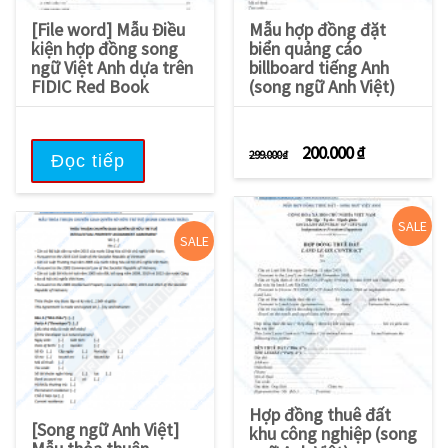
[File word] Mẫu Điều
Mẫu hợp đồng đặt
kiện hợp đồng song
biển quảng cáo
ngữ Việt Anh dựa trên
billboard tiếng Anh
FIDIC Red Book
(song ngữ Anh Việt)
Giá gốc là: 299.000 
Giá hiện tạ
200.000
₫
299.000
₫
Đọc tiếp
SALE
SALE
Hợp đồng thuê đất
[Song ngữ Anh Việt]
khu công nghiệp (song