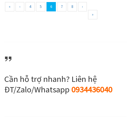
«
‹
4
5
6
7
8
›
»
Cần hỗ trợ nhanh? Liên hệ
ĐT/Zalo/Whatsapp
0934436040