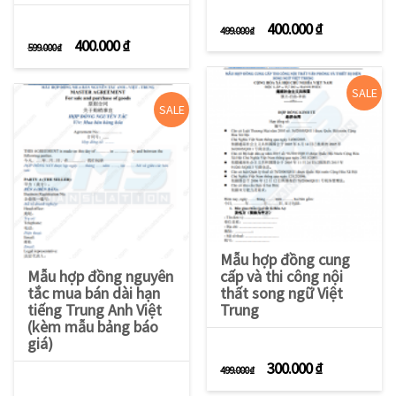
Giá gốc là: 499.000 
Giá hiện tạ
400.000
₫
499.000
₫
Giá gốc là: 599.000 ₫.
Giá hiện tại là: 400.000 ₫.
400.000
₫
599.000
₫
SALE
SALE
Mẫu hợp đồng cung
Mẫu hợp đồng nguyên
cấp và thi công nội
tắc mua bán dài hạn
thất song ngữ Việt
tiếng Trung Anh Việt
Trung
(kèm mẫu bảng báo
giá)
Giá gốc là: 499.000 
Giá hiện tạ
300.000
₫
499.000
₫