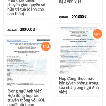
Mẫu thỏa thuận
ngữ Anh Việt)
chuyển giao quyền sở
hữu trí tuệ (dành cho
nhà thầu)
Giá gốc là: 299.000 
Giá hiện tạ
200.000
₫
299.000
₫
Giá gốc là: 299.000 ₫.
Giá hiện tại là: 200.000 ₫.
200.000
₫
299.000
₫
SALE
SALE
Hợp đồng thuê mặt
bằng/văn phòng trong
tòa nhà (song ngữ Anh
[Song ngữ Anh Việt]
Việt)
Hợp đồng hợp tác
truyền thông với KOL
người nổi tiếng