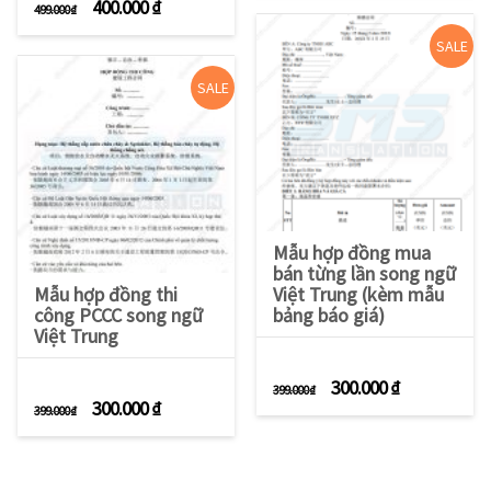
Giá gốc là: 499.000 ₫.
Giá hiện tại là: 400.000 ₫.
400.000
₫
499.000
₫
SALE
SALE
Mẫu hợp đồng mua
bán từng lần song ngữ
Mẫu hợp đồng thi
Việt Trung (kèm mẫu
công PCCC song ngữ
bảng báo giá)
Việt Trung
Giá gốc là: 399.000 
Giá hiện tạ
300.000
₫
399.000
₫
Giá gốc là: 399.000 ₫.
Giá hiện tại là: 300.000 ₫.
300.000
₫
399.000
₫