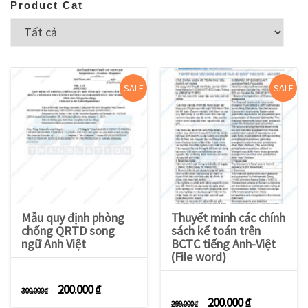
Product Cat
SALE
SALE
Mẫu quy định phòng
Thuyết minh các chính
chống QRTD song
sách kế toán trên
ngữ Anh Việt
BCTC tiếng Anh-Việt
(File word)
Giá gốc là: 300.000 ₫.
Giá hiện tại là: 200.000 ₫.
200.000
₫
300.000
₫
Giá gốc là: 299.000 
Giá hiện tạ
200.000
₫
299.000
₫