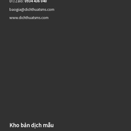
ĐT/Zalo:
0934 436 040
baogia@dichthuatsms.com
www.dichthuatsms.com
Kho bản dịch mẫu