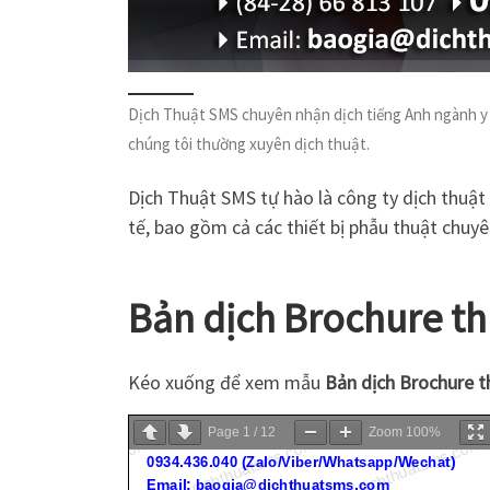
Dịch Thuật SMS chuyên nhận dịch tiếng Anh ngành y dượ
chúng tôi thường xuyên dịch thuật.
Dịch Thuật SMS tự hào là công ty dịch thuật
tế, bao gồm cả các thiết bị phẫu thuật chuy
Bản dịch Brochure thi
Kéo xuống để xem mẫu
Bản dịch Brochure th
Page
1
/
12
Zoom
100%
.dichthuatsms.com
www.dichthuatsms.com
www.dichthuatsms.com
ww
ww.dichthuatsms.com
www.dichthuatsms.com
www.dichthuatsms.com
0934.436.040 (Zalo/Viber/Whatsapp/Wechat)
Email: baogia@dichthuatsms.com