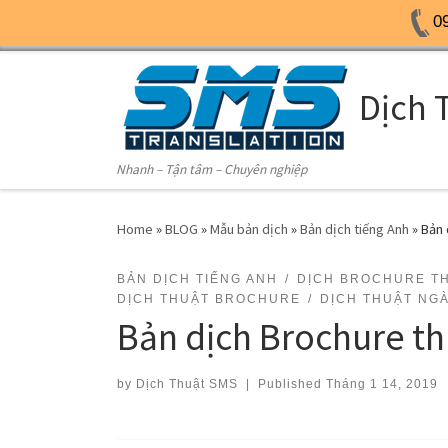
0
Skip to content
Dịch 
Nhanh – Tận tâm – Chuyên nghiệp
Home
»
BLOG
»
Mẫu bản dịch
»
Bản dịch tiếng Anh
»
Bản 
BẢN DỊCH TIẾNG ANH
DỊCH BROCHURE THI
DỊCH THUẬT BROCHURE
DỊCH THUẬT NG
Bản dịch Brochure thi
by
Dịch Thuật SMS
|
Published
Tháng 1 14, 2019