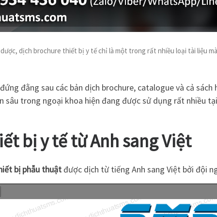
c, dịch brochure thiết bị y tế chỉ là một trong rất nhiều loại tài liệu m
 đứng đằng sau các bản dịch brochure, catalogue và cả sách h
ên sâu trong ngoại khoa hiện đang được sử dụng rất nhiều tại
ết bị y tế từ Anh sang Việt
iết bị phẫu thuật
được dịch từ tiếng Anh sang Việt bởi đội 
w.dichthuatsms.com
www.dichthuatsms.com
www.dichthuatsms.com
w
www.dichthuatsms.com
www.dichthuatsms.com
www.dichthuatsms.co