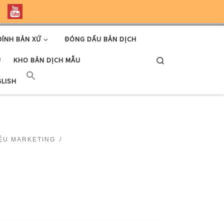
ĐÍNH BẢN XỨ
ĐÓNG DẤU BẢN DỊCH
Search
U
KHO BẢN DỊCH MẪU
GLISH
IỆU MARKETING