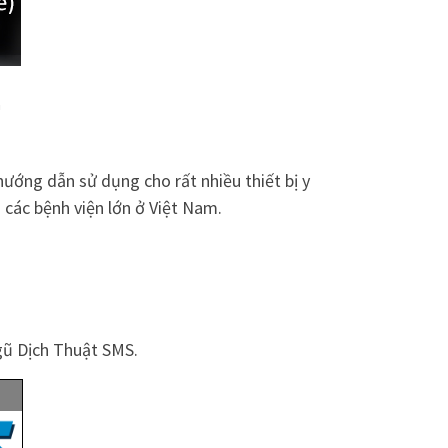
à
ướng dẫn sử dụng cho rất nhiều thiết bị y
 các bệnh viện lớn ở Việt Nam.
ngũ Dịch Thuật SMS.
ww.dichthuatsms.com
m
www.dichthuatsms.com