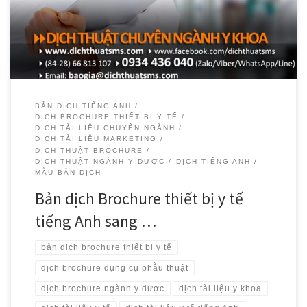
ngành y dược nói riêng. Chúng tôi thường xuyên nhận […]
BẢN DỊCH TIẾNG ANH
DỊCH BROCHURE THIẾT BỊ Y TẾ
DỊCH TÀI LIỆU CHUYÊN NGÀNH
DỊCH TÀI LIỆU MARKETING
DỊCH THUẬT BROCHURE
DỊCH THUẬT NGÀNH Y DƯỢC
DỊCH TIẾNG ANH
MẪU BẢN DỊCH
Bản dịch Brochure thiết bị y tế
tiếng Anh sang …
bản dịch brochure thiết bị y tế
dịch brochure dụng cụ phẫu thuật
dịch brochure ngành y dược
dịch tài liệu y khoa