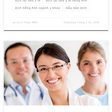
dịch tài liệu y tế
dịch tài liệu y tế tiếng Anh
dịch tiếng Anh ngành y khoa
mẫu bản dịch
by
Dịch Thuật SMS
Published
Tháng 1 14, 2019
Các bệnh viên quốc tế đang ngày càng nhiều ở Việt Nam, với đối
tượng phục vụ không chỉ giới hạn ở người Việt mà còn mở rộng cho
cộng đồng người nước ngoài sống và làm việc tại Việt Nam. Ngược
lại, người Việt Nam với thu nhập cao […]