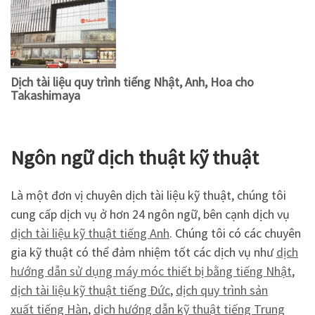
Dịch tài liệu quy trình tiếng Nhật, Anh, Hoa cho
Takashimaya
Ngôn ngữ dịch thuật kỹ thuật
Là một đơn vị chuyên dịch tài liệu kỹ thuật, chúng tôi
cung cấp dịch vụ ở hơn 24 ngôn ngữ, bên cạnh dịch vụ
dịch tài liệu kỹ thuật tiếng Anh
. Chúng tôi có các chuyên
gia kỹ thuật có thể đảm nhiệm tốt các dịch vụ như
dịch
hướng dẫn sử dụng máy móc thiết bị bằng tiếng Nhật
,
dịch tài liệu kỹ thuật tiếng Đức
,
dịch quy trình sản
xuất tiếng Hàn
,
dịch hướng dẫn kỹ thuật tiếng Trung