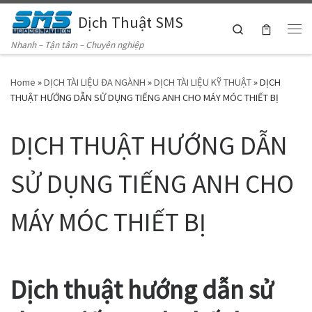
Dịch Thuật SMS
Skip to content
Search
Me
Nhanh – Tận tâm – Chuyên nghiệp
Home
»
DỊCH TÀI LIỆU ĐA NGÀNH
»
DỊCH TÀI LIỆU KỸ THUẬT
»
DỊCH
THUẬT HƯỚNG DẪN SỬ DỤNG TIẾNG ANH CHO MÁY MÓC THIẾT BỊ
DỊCH THUẬT HƯỚNG DẪN
SỬ DỤNG TIẾNG ANH CHO
MÁY MÓC THIẾT BỊ
Dịch thuật hướng dẫn sử