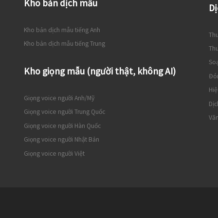
Kho bản dịch mẫu
Dị
Kho bản dịch mẫu tiếng Anh
Thu
Kho bản dịch mẫu tiếng Trung
Thu
So
Kho giọng mẫu (người thật, không AI)
Đó
Hiệ
Giọng voice người Anh/Mỹ
Dịc
Giọng voice người Trung Quốc
Văn
Giọng voice người Hàn Quốc
Giọng voice người Nhật Bản
Giọng voice người Việt