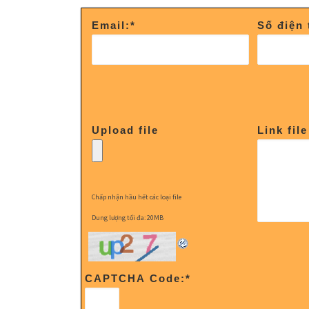
Email:
*
Số điện 
Upload file
Link fil
Chấp nhận hầu hết các loại file
Dung lượng tối đa: 20MB
CAPTCHA Code:
*