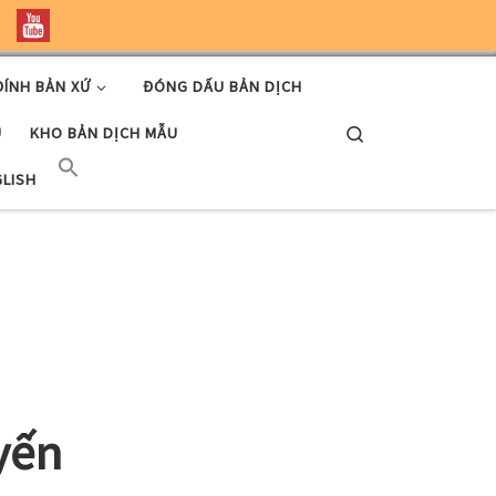
ĐÍNH BẢN XỨ
ĐÓNG DẤU BẢN DỊCH
Search
U
KHO BẢN DỊCH MẪU
GLISH
yến