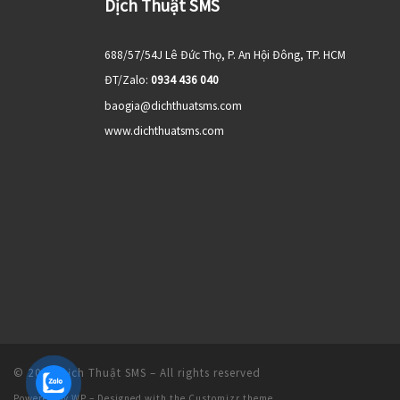
Dịch Thuật SMS
688/57/54J Lê Đức Thọ, P. An Hội Đông, TP. HCM
ĐT/Zalo:
0934 436 040
baogia@dichthuatsms.com
www.dichthuatsms.com
© 2026
Dịch Thuật SMS
– All rights reserved
Powered by
WP
– Designed with the
Customizr theme