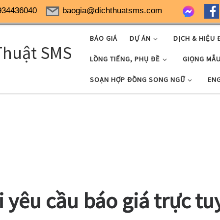
934436040
baogia@dichthuatsms.com
BÁO GIÁ
DỰ ÁN
DỊCH & HIỆU 
Thuật SMS
LỒNG TIẾNG, PHỤ ĐỀ
GIỌNG MẪ
SOẠN HỢP ĐỒNG SONG NGỮ
EN
i yêu cầu báo giá trực tu