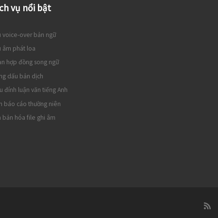
ch vụ nổi bật
 voice-over bản ngữ
 âm phát loa
ạn hợp đồng song ngữ
ng dấu bản dịch
u đính luận văn tiếng Anh
h báo cáo thường niên
 bản hóa file ghi âm