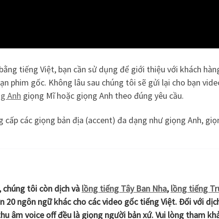
bằng tiếng Việt, bạn cần sử dụng để giới thiệu với khách hàn
n phim gốc. Không lâu sau chúng tôi sẽ gửi lại cho bạn vide
ng Anh
giọng Mĩ hoặc giọng Anh theo đúng yêu cầu.
ng cấp các giọng bản địa (accent) đa dạng như giọng Anh, giọ
, chúng tôi còn dịch và
lồng tiếng Tây Ban Nha
,
lồng tiếng T
ơn 20 ngôn ngữ khác cho các video gốc tiếng Việt. Đối với dịc
 thu âm voice off đều là giọng người bản xứ. Vui lòng tham k