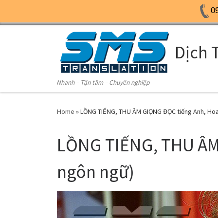
0
Skip to content
Dịch 
Nhanh – Tận tâm – Chuyên nghiệp
Home
»
LỒNG TIẾNG, THU ÂM GIỌNG ĐỌC tiếng Anh, Hoa,
LỒNG TIẾNG, THU ÂM 
ngôn ngữ)