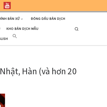
ĐÍNH BẢN XỨ
ĐÓNG DẤU BẢN DỊCH
Search
U
KHO BẢN DỊCH MẪU
GLISH
hật, Hàn (và hơn 20