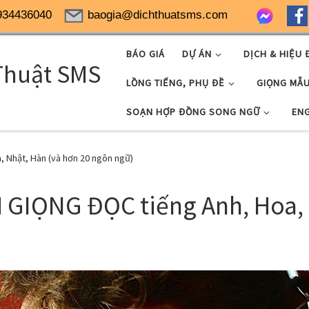
934436040
baogia@dichthuatsms.com
BÁO GIÁ
DỰ ÁN
DỊCH & HIỆU 
Thuật SMS
LỒNG TIẾNG, PHỤ ĐỀ
GIỌNG MẪ
SOẠN HỢP ĐỒNG SONG NGỮ
EN
 Nhật, Hàn (và hơn 20 ngôn ngữ)
GIỌNG ĐỌC tiếng Anh, Hoa, N