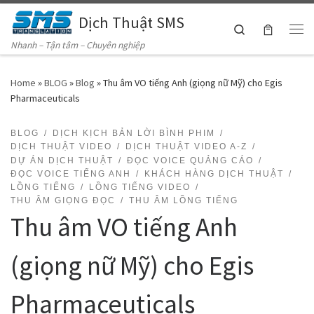
Dịch Thuật SMS
Skip to content
Search
Me
Nhanh – Tận tâm – Chuyên nghiệp
Home
»
BLOG
»
Blog
»
Thu âm VO tiếng Anh (giọng nữ Mỹ) cho Egis
Pharmaceuticals
BLOG
DỊCH KỊCH BẢN LỜI BÌNH PHIM
DỊCH THUẬT VIDEO
DỊCH THUẬT VIDEO A-Z
DỰ ÁN DỊCH THUẬT
ĐỌC VOICE QUẢNG CÁO
ĐỌC VOICE TIẾNG ANH
KHÁCH HÀNG DỊCH THUẬT
LỒNG TIẾNG
LỒNG TIẾNG VIDEO
THU ÂM GIỌNG ĐỌC
THU ÂM LỒNG TIẾNG
Thu âm VO tiếng Anh
(giọng nữ Mỹ) cho Egis
Pharmaceuticals