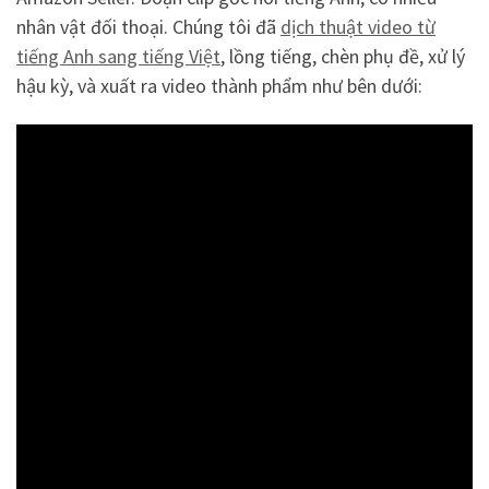
nhân vật đối thoại. Chúng tôi đã
dịch thuật video từ
tiếng Anh sang tiếng Việt
, lồng tiếng, chèn phụ đề, xử lý
hậu kỳ, và xuất ra video thành phẩm như bên dưới: