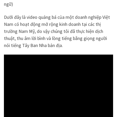
ngữ)
Dưới đây là video quảng bá của một doanh nghiệp Việt
Nam có hoạt động mở rộng kinh doanh tại các thị
trường Nam Mỹ, do vậy chúng tôi đã thực hiện dịch
thuật, thu âm lời bình và lồng tiếng bằng giọng người
nói tiếng Tây Ban Nha bản địa.