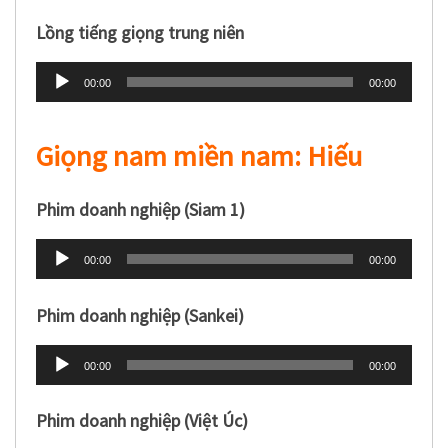
âm
Lồng tiếng giọng trung niên
thanh
Trình
00:00
00:00
phát
âm
Giọng nam miền nam: Hiếu
thanh
Phim doanh nghiệp (Siam 1)
Trình
00:00
00:00
phát
âm
Phim doanh nghiệp (Sankei)
thanh
Trình
00:00
00:00
phát
âm
Phim doanh nghiệp (Việt Úc)
thanh