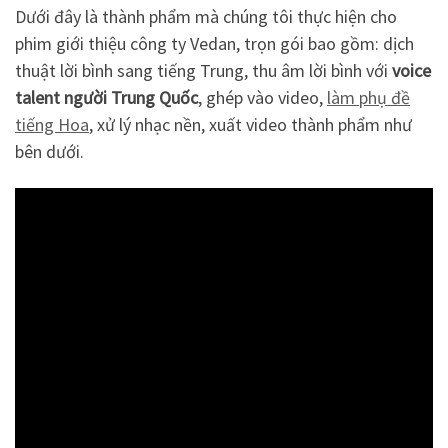
Dưới đây là thành phẩm mà chúng tôi thực hiện cho
phim giới thiệu công ty Vedan, trọn gói bao gồm: dịch
thuật lời bình sang tiếng Trung, thu âm lời bình với
voice
talent người Trung Quốc
, ghép vào video,
làm phụ đề
tiếng Hoa
, xử lý nhạc nền, xuất video thành phẩm như
bên dưới.