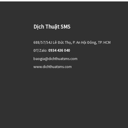
Dịch Thuật SMS
688/57/54J Lê Đức Thọ, P. An Hội Đông, TP. HCM
ĐT/Zalo:
0934 436 040
baogia@dichthuatsms.com
www.dichthuatsms.com