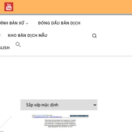
ĐÍNH BẢN XỨ
ĐÓNG DẤU BẢN DỊCH
Search
U
KHO BẢN DỊCH MẪU
GLISH