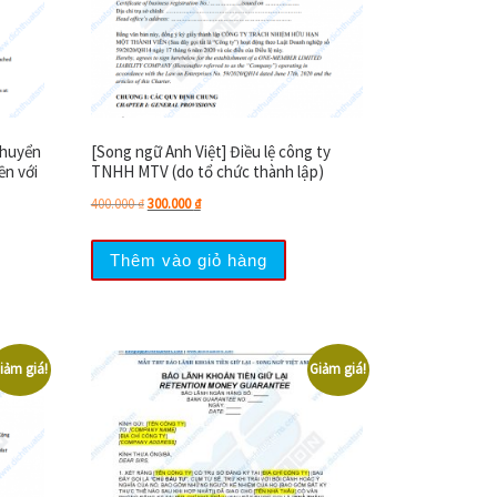
chuyển
[Song ngữ Anh Việt] Điều lệ công ty
ền với
TNHH MTV (do tổ chức thành lập)
Giá gốc là: 400.000 ₫.
Giá hiện tại là: 300.000 ₫.
400.000
₫
300.000
₫
00 ₫.
Thêm vào giỏ hàng
iảm giá!
Giảm giá!