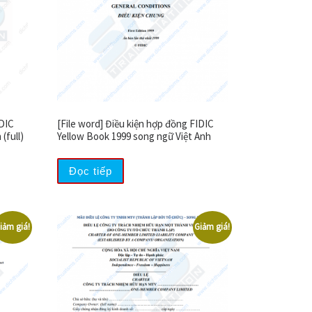
IDIC
[File word] Điều kiện hợp đồng FIDIC
(full)
Yellow Book 1999 song ngữ Việt Anh
Đọc tiếp
iảm giá!
Giảm giá!