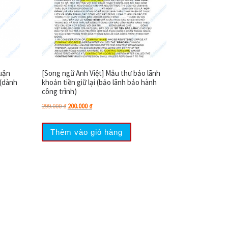
uận
[Song ngữ Anh Việt] Mẫu thư bảo lãnh
 (dành
khoản tiền giữ lại (bảo lãnh bảo hành
công trình)
00 ₫.
Giá gốc là: 299.000 ₫.
Giá hiện tại là: 200.000 ₫.
299.000
₫
200.000
₫
Thêm vào giỏ hàng