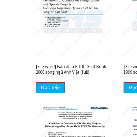
[File word] Bản dịch FIDIC Gold Book
[File 
2008 song ngữ Anh Việt (full)
1999 so
Đọc tiếp
Đọc