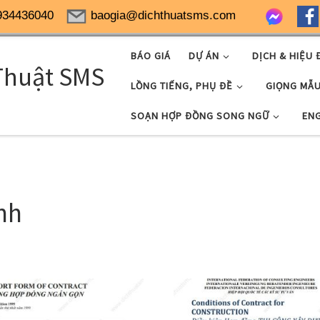
934436040
baogia@dichthuatsms.com
BÁO GIÁ
DỰ ÁN
DỊCH & HIỆU 
Thuật SMS
LỒNG TIẾNG, PHỤ ĐỀ
GIỌNG MẪ
SOẠN HỢP ĐỒNG SONG NGỮ
EN
nh