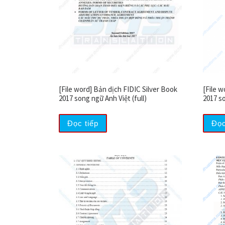
[File word] Bản dịch FIDIC Silver Book
[File 
2017 song ngữ Anh Việt (full)
2017 so
Đọc tiếp
Đọc