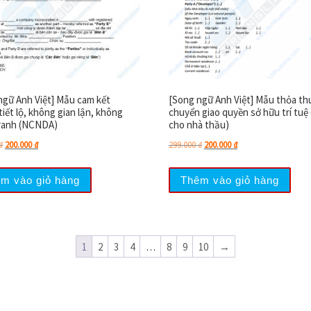
ngữ Anh Việt] Mẫu cam kết
[Song ngữ Anh Việt] Mẫu thỏa th
iết lộ, không gian lận, không
chuyển giao quyền sở hữu trí tuệ
ranh (NCNDA)
cho nhà thầu)
Giá gốc là: 299.000 ₫.
Giá hiện tại là: 200.000 ₫.
Giá gốc là: 299.000 ₫.
Giá hiện tại là: 200.0
₫
200.000
₫
299.000
₫
200.000
₫
m vào giỏ hàng
Thêm vào giỏ hàng
1
2
3
4
…
8
9
10
→