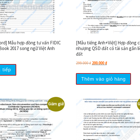
word] Mẫu hợp đồng tư vấn FIDIC
[Mẫu tiếng Anh+Việt] Hợp đồng 
Book 2017 song ngữ Việt Anh
nhượng QSD đất có tài sản gắn li
đất
Giá gốc là: 299.000 ₫.
Giá hiện tại là: 200.0
299.000
₫
200.000
₫
 tiếp
Thêm vào giỏ hàng
Giảm giá!
G