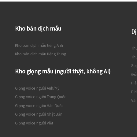
Kho bản dịch mẫu
Dị
Kho bản dịch mẫu tiếng Anh
Thu
Kho bản dịch mẫu tiếng Trung
Thu
So
Kho giọng mẫu (người thật, không AI)
Đó
Hiệ
Giọng voice người Anh/Mỹ
Dịc
Giọng voice người Trung Quốc
Văn
Giọng voice người Hàn Quốc
Giọng voice người Nhật Bản
Giọng voice người Việt