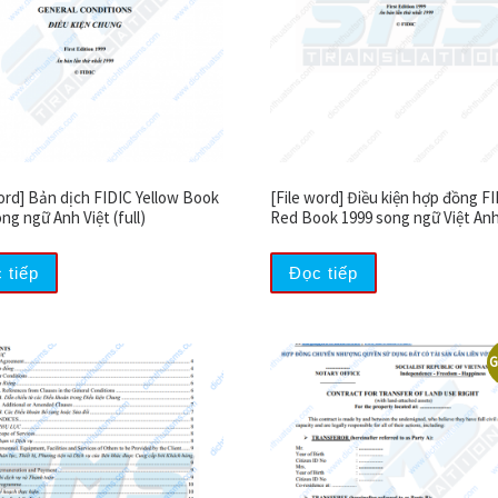
word] Bản dịch FIDIC Yellow Book
[File word] Điều kiện hợp đồng F
ng ngữ Anh Việt (full)
Red Book 1999 song ngữ Việt Anh 
 tiếp
Đọc tiếp
G