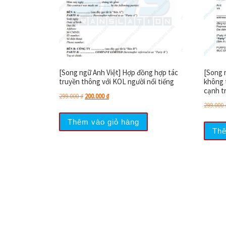
[Song ngữ Anh Việt] Hợp đồng hợp tác
[Song 
truyền thông với KOL người nổi tiếng
không t
cạnh t
Giá gốc là: 299.000 ₫.
Giá hiện tại là: 200.000 ₫.
299.000
₫
200.000
₫
299.000
Thêm vào giỏ hàng
Thê