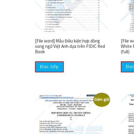
[File word] Mẫu Điều kiện hợp đồng
[File 
song ngữ Việt Anh dựa trên FIDIC Red
White 
Book
(full)
Đọc tiếp
Đọc
Giảm giá!