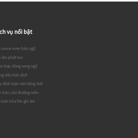
ch vụ nổi bật
 voice-over bản ngữ
 âm phát loa
ạn hợp đồng song ngữ
ng dấu bản dịch
u đính luận văn tiếng Anh
h báo cáo thường niên
 bản hóa file ghi âm