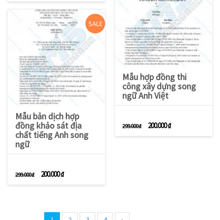
SALE
Mẫu hợp đồng thi
công xây dựng song
ngữ Anh Việt
Mẫu bản dịch hợp
đồng khảo sát địa
Giá gốc là: 299.000 ₫.
Giá hiện tại là: 2
200.000
₫
299.000
₫
chất tiếng Anh song
ngữ
Giá gốc là: 299.000 ₫.
Giá hiện tại là: 200.000 ₫.
200.000
₫
299.000
₫
1
2
3
4
›