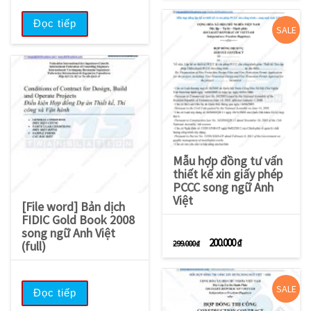
Đọc tiếp
SALE
Mẫu hợp đồng tư vấn
thiết kế xin giấy phép
PCCC song ngữ Anh
Việt
[File word] Bản dịch
FIDIC Gold Book 2008
song ngữ Anh Việt
Giá gốc là: 299.000 ₫.
Giá hiện tại là: 2
200.000
₫
299.000
₫
(full)
SALE
Đọc tiếp