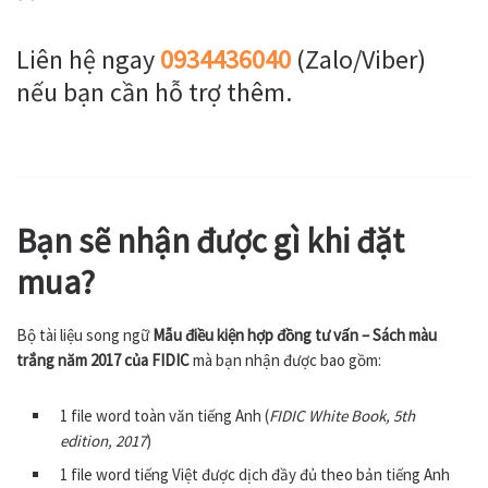
dichthuatsms.com
dichthuatsms.com
dichthuatsms.com
dichthuatsms.com
dichthu
Liên hệ ngay
0934436040
(Zalo/Viber)
dichthuatsms.com
dichthuatsms.com
dichthuatsms.com
dichthuatsms.com
dichthu
nếu bạn cần hỗ trợ thêm.
dichthuatsms.com
dichthuatsms.com
dichthuatsms.com
dichthuatsms.com
dichthu
Bạn sẽ nhận được gì khi đặt
dichthuatsms.com
dichthuatsms.com
dichthuatsms.com
dichthuatsms.com
dichthu
3
mua?
dichthuatsms.com
dichthuatsms.com
dichthuatsms.com
dichthuatsms.com
dichthu
Bộ tài liệu song ngữ
Mẫu điều kiện hợp đồng tư vấn – Sách màu
dichthuatsms.com
dichthuatsms.com
dichthuatsms.com
dichthuatsms.com
dichthu
Form of Agreement
trắng năm 2017 của FIDIC
mà bạn nhận được bao gồm:
Mẫu Hợp đồng
Between [Name of Client]
Giữa [Tên Khách hàng]
of [Address of Client]
1 file word toàn văn tiếng Anh (
FIDIC White Book, 5th
tại [Địa chỉ Khách hàng]
(hereinafter called “the Client”)
(sau đây được gọi là "Khách hàng")
edition, 2017
)
dichthuatsms.com
dichthuatsms.com
dichthuatsms.com
dichthuatsms.com
dichthu
and [Name of Consultant]
và [Tên Đơn vị Tư vấn]
of [Address of Consultant]
1 file word tiếng Việt được dịch đầy đủ theo bản tiếng Anh
tại [Địa chỉ Đơn vị Tư vấn]
(hereinafter called “the Consultant”)