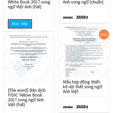
White Book 2017 song
Anh song ngữ (chuẩn)
ngữ Việt Anh (full)
Giá gốc là: 299.000 ₫.
Giá hiện tại là: 2
200.000
₫
299.000
₫
Đọc tiếp
SALE
Mẫu hợp đồng thiết
kế nội thất song ngữ
[File word] Bản dịch
Anh Việt
FIDIC Yellow Book
2017 song ngữ Anh
Việt (full)
Giá gốc là: 299.000 ₫.
Giá hiện tại là: 2
200.000
₫
299.000
₫