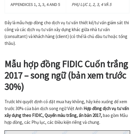
APPENDICES 1, 2, 3, 4 AND 5
PHỤ LỤC 1, 2, 3, 4 VÀ 5
Đây là mẫu hợp đồng cho dịch vụ tư vấn thiết kế/tư vấn giám sát thi
công và các dịch vụ tư vấn xây dựng khác giữa nhà tư vấn
(consultant) và khách hàng (client) (có thể là chủ đầu tư hoặc tổng
thầu).
Mẫu hợp đồng FIDIC Cuốn trắng
2017 – song ngữ (bản xem trước
30%)
Trước khi quyết định có đặt mua hay không, hãy kéo xuống để xem
trước 30% của bản dịch song ngữ Việt Anh
Hợp đồng dịch vụ tư vấn
dichthuatsms.com
dichthuatsms.com
dichthuatsms.com
dichthuatsms.com
dichthu
xây dựng theo FIDIC, Quyển màu trắng, ấn bản 2017,
bao gồm Mẫu
hợp đồng, các Phụ lục, các Điều kiện riêng và chung.