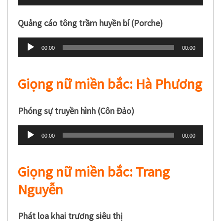
phát
âm
Quảng cáo tông trầm huyền bí (Porche)
thanh
Trình
00:00
00:00
phát
âm
Giọng nữ miền bắc: Hà Phương
thanh
Phóng sự truyền hình (Côn Đảo)
Trình
00:00
00:00
phát
âm
Giọng nữ miền bắc: Trang
thanh
Nguyễn
Phát loa khai trương siêu thị