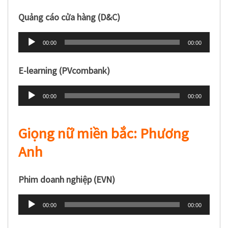
Quảng cáo cửa hàng (D&C)
Trình
00:00
00:00
phát
âm
E-learning (PVcombank)
thanh
Trình
00:00
00:00
phát
âm
Giọng nữ miền bắc: Phương
thanh
Anh
Phim doanh nghiệp (EVN)
Trình
00:00
00:00
phát