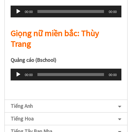
Trình
00:00
00:00
phát
âm
Giọng nữ miền bắc: Thùy
thanh
Trang
Quảng cáo (Bschool)
Trình
00:00
00:00
phát
âm
thanh
Tiếng Anh
Tiếng Hoa
Tiếng Tây Ban Nha