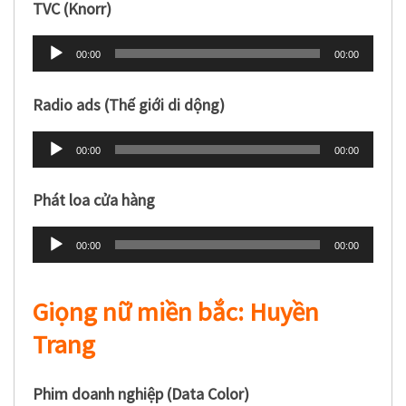
âm
TVC (Knorr)
thanh
Trình
00:00
00:00
phát
âm
Radio ads (Thế giới di dộng)
thanh
Trình
00:00
00:00
phát
âm
Phát loa cửa hàng
thanh
Trình
00:00
00:00
phát
âm
Giọng nữ miền bắc: Huyền
thanh
Trang
Phim doanh nghiệp (Data Color)