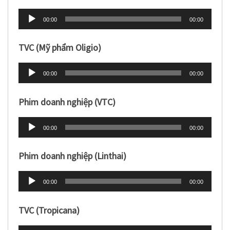
Trình
00:00
00:00
phát
âm
TVC (Mỹ phẩm Oligio)
thanh
Trình
00:00
00:00
phát
âm
Phim doanh nghiệp (VTC)
thanh
Trình
00:00
00:00
phát
âm
Phim doanh nghiệp (Linthai)
thanh
Trình
00:00
00:00
phát
âm
TVC (Tropicana)
thanh