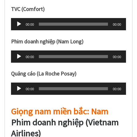
TVC (Comfort)
Trình
00:00
00:00
phát
âm
Phim doanh nghiệp (Nam Long)
thanh
Trình
00:00
00:00
phát
âm
Quảng cáo (La Roche Posay)
thanh
Trình
00:00
00:00
phát
âm
Giọng nam miền bắc: Nam
thanh
Phim doanh nghiệp (Vietnam
Airlines)