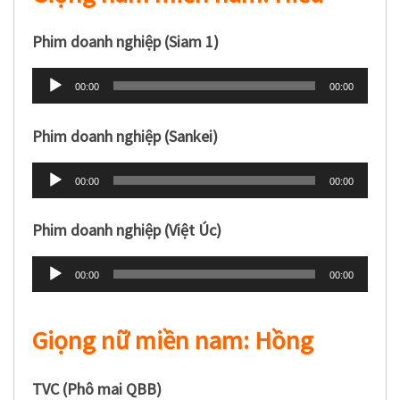
Phim doanh nghiệp (Siam 1)
Trình
00:00
00:00
phát
âm
Phim doanh nghiệp (Sankei)
thanh
Trình
00:00
00:00
phát
âm
Phim doanh nghiệp (Việt Úc)
thanh
Trình
00:00
00:00
phát
âm
Giọng nữ miền nam: Hồng
thanh
TVC (Phô mai QBB)