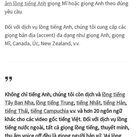
âm lồng tiếng Anh
giọng Mĩ hoặc giọng Anh theo đúng
yêu cầu.
Đối với dịch vụ lồng tiếng Anh, chúng tôi cung cấp các
giọng bản địa (accent) đa dạng như giọng Anh, giọng
Mĩ, Canada, Úc, New Zealand, v.v.
Không chỉ tiếng Anh, chúng tôi còn dịch và
lồng tiếng
Tây Ban Nha
,
lồng tiếng Trung
,
tiếng Nhật
,
tiếng Hàn
,
tiếng Thái
,
tiếng Campuchia
v.v. và hơn 20 ngôn ngữ
khác cho các video gốc tiếng Việt. Đối với dịch vụ lồng
tiếng nước ngoài, tất cả giọng lồng tiếng, thuyết minh,
thu âm voice off đều là giọng người bản xứ. Vui lòng