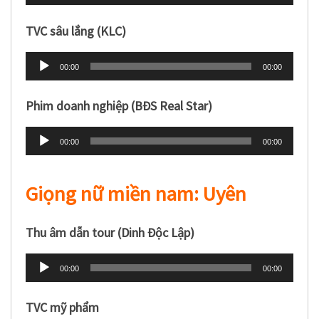
phát
âm
TVC sâu lắng (KLC)
thanh
Trình
00:00
00:00
phát
âm
Phim doanh nghiệp (BĐS Real Star)
thanh
Trình
00:00
00:00
phát
âm
Giọng nữ miền nam: Uyên
thanh
Thu âm dẫn tour (Dinh Độc Lập)
Trình
00:00
00:00
phát
âm
TVC mỹ phẩm