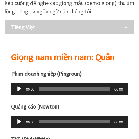
kéo xuống để nghe các giọng mẫu (demo giọng) thu âm
lồng tiếng đa ngôn ngữ của chúng tôi.
Tiếng Việt
Giọng nam miền nam: Quân
Phim doanh nghiệp (Pingroun)
Trình
00:00
00:00
phát
âm
Quảng cáo (Newton)
thanh
Trình
00:00
00:00
phát
âm