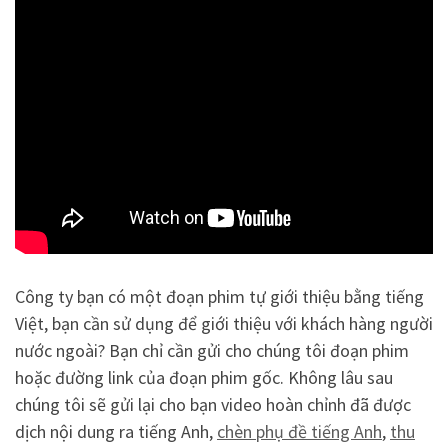
Công ty bạn có một đoạn phim tự giới thiệu bằng tiếng
Việt, bạn cần sử dụng để giới thiệu với khách hàng người
nước ngoài? Bạn chỉ cần gửi cho chúng tôi đoạn phim
hoặc đường link của đoạn phim gốc. Không lâu sau
chúng tôi sẽ gửi lại cho bạn video hoàn chỉnh đã được
dịch nội dung ra tiếng Anh,
chèn phụ đề tiếng Anh
,
thu