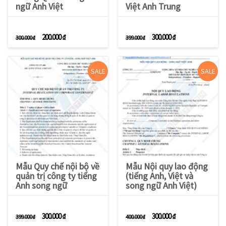
ngữ Anh Việt
Việt Anh Trung
Giá gốc là: 300.000 ₫.
Giá hiện tại là: 200.000 ₫.
Giá gốc là: 399.000 ₫.
Giá hiện tại là: 3
200.000
₫
300.000
₫
300.000
₫
399.000
₫
SALE
SALE
Mẫu Quy chế nội bộ về
Mẫu Nội quy lao động
quản trị công ty tiếng
(tiếng Anh, Việt và
Anh song ngữ
song ngữ Anh Việt)
Giá gốc là: 399.000 ₫.
Giá hiện tại là: 300.000 ₫.
Giá gốc là: 400.000 ₫.
Giá hiện tại là: 3
300.000
₫
300.000
₫
399.000
₫
400.000
₫