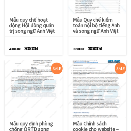
Mẫu quy chế hoạt
Mẫu Quy chế kiểm
động Hội đồng quản
toán nội bộ tiếng Anh
trị song ngữ Anh Việt
và song ngữ Anh Việt
Giá gốc là: 400.000 ₫.
Giá hiện tại là: 300.000 ₫.
Giá gốc là: 399.000 ₫.
Giá hiện tại là: 3
300.000
₫
300.000
₫
400.000
₫
399.000
₫
SALE
SALE
Mẫu quy định phòng
Mẫu Chính sách
chống QRTD song
cookie cho website –