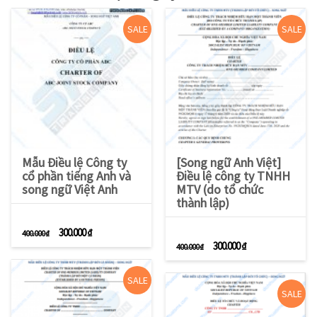
SALE
SALE
Mẫu Điều lệ Công ty
[Song ngữ Anh Việt]
cổ phần tiếng Anh và
Điều lệ công ty TNHH
song ngữ Việt Anh
MTV (do tổ chức
thành lập)
Giá gốc là: 400.000 ₫.
Giá hiện tại là: 300.000 ₫.
300.000
₫
400.000
₫
Giá gốc là: 400.000 ₫.
Giá hiện tại là: 3
300.000
₫
400.000
₫
SALE
SALE