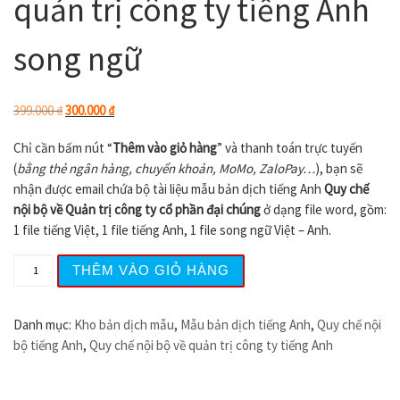
quản trị công ty tiếng Anh
song ngữ
Giá gốc là: 399.000 ₫.
Giá hiện tại là: 300.000 ₫.
399.000
₫
300.000
₫
Chỉ cần bấm nút “
Thêm vào giỏ hàng
” và thanh toán trực tuyến
(
bằng thẻ ngân hàng, chuyển khoản, MoMo, ZaloPay…
), bạn sẽ
nhận được email chứa bộ tài liệu mẫu bản dịch tiếng Anh
Quy chế
nội bộ về Quản trị công ty cổ phần đại chúng
ở dạng file word, gồm:
1 file tiếng Việt, 1 file tiếng Anh, 1 file song ngữ Việt – Anh.
Mẫu Quy chế nội bộ về quản trị công ty tiếng Anh song n
THÊM VÀO GIỎ HÀNG
Danh mục:
Kho bản dịch mẫu
,
Mẫu bản dịch tiếng Anh
,
Quy chế nội
bộ tiếng Anh
,
Quy chế nội bộ về quản trị công ty tiếng Anh