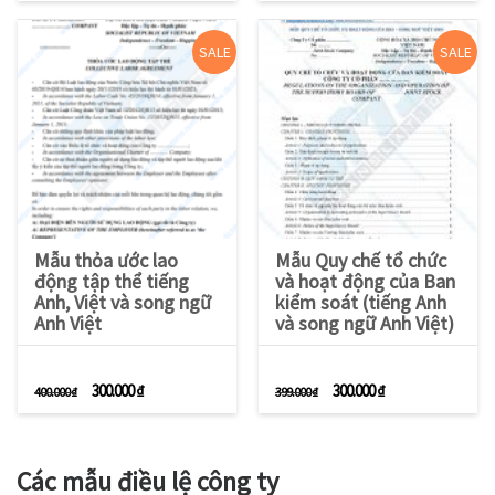
SALE
SALE
Mẫu thỏa ước lao
Mẫu Quy chế tổ chức
động tập thể tiếng
và hoạt động của Ban
Anh, Việt và song ngữ
kiểm soát (tiếng Anh
Anh Việt
và song ngữ Anh Việt)
Giá gốc là: 400.000 ₫.
Giá hiện tại là: 300.000 ₫.
Giá gốc là: 399.000 ₫.
Giá hiện tại là: 3
300.000
₫
300.000
₫
400.000
₫
399.000
₫
Các mẫu điều lệ công ty