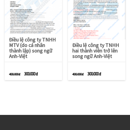
Điều lệ công ty TNHH
MTV (do cá nhân
Điều lệ công ty TNHH
thành lập) song ngữ
hai thành viên trở lên
Anh-Việt
song ngữ Anh-Việt
Giá gốc là: 400.000 ₫.
Giá hiện tại là: 300.000 ₫.
Giá gốc là: 400.000 ₫.
Giá hiện tại là: 3
300.000
₫
300.000
₫
400.000
₫
400.000
₫