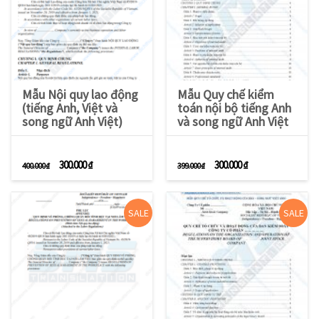
Mẫu Nội quy lao động
Mẫu Quy chế kiểm
(tiếng Anh, Việt và
toán nội bộ tiếng Anh
song ngữ Anh Việt)
và song ngữ Anh Việt
Giá gốc là: 400.000 ₫.
Giá hiện tại là: 300.000 ₫.
Giá gốc là: 399.000 ₫.
Giá hiện tại là: 3
300.000
₫
300.000
₫
400.000
₫
399.000
₫
SALE
SALE