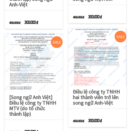
Anh-Việt
Giá gốc là: 400.000 ₫.
Giá hiện tại là: 3
300.000
₫
400.000
₫
Giá gốc là: 400.000 ₫.
Giá hiện tại là: 300.000 ₫.
300.000
₫
400.000
₫
SALE
SALE
Điều lệ công ty TNHH
[Song ngữ Anh Việt]
hai thành viên trở lên
Điều lệ công ty TNHH
song ngữ Anh-Việt
MTV (do tổ chức
thành lập)
Giá gốc là: 400.000 ₫.
Giá hiện tại là: 3
300.000
₫
400.000
₫