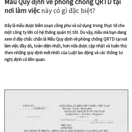
Mẫu Quy định về phòng chống QRTD tại
nơi làm việc
này có gì đặc biệt?
Đây là mẫu được biên soạn công phu và
sử dụng trong thực tế cho
một công ty lớn có hệ thống quản trị tốt
. Do vậy, mẫu mà bạn đang
xem ở đây chắc chắn là
Mẫu
Quy định về phòng chống QRTD tại nơi
làm việc
đầy đủ, toàn diện nhất,
hơn nữa được cập nhật và tuân thủ
theo những quy định mới nhất của Luật lao động và các thông tư
nghị định có liên quan.
dichthuatsms.com
dichthuatsms.com
dichthuatsms.com
dichthuatsms.com
dichthua
dichthuatsms.com
dichthuatsms.com
dichthuatsms.com
dichthuatsms.com
dichthua
CÔNG TY .................. CỘNG HÒA XÃ HỘI CHỦ NGHĨA VIỆT NAM
................. COMPANY
Độc lập - Tự do - Hạnh phúc
SOCIALIST REPUBLIC OF VIETNAM
Independence - Freedom - Happiness
----------------- -----oOo-----
Tỉnh/Thành phố ...................... , ngày ....................
[City/Province] , [date]
PHỤ LỤC
APPENDIX
QUY ĐỊNH VỀ PHÒNG, CHỐNG QUẤY RỐI TÌNH DỤC TẠI NƠI LÀM VIỆC