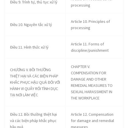
Điều 9. Trình tự, thủ tục xử lý
processing
Article 10. Principles of
Điều 10. Nguyên tắc xử lý
processing
Article 11. Forms of
Điều 11. Hình thức xử lý
discipline/punishment
CHAPTER V.
CHƯƠNG V. BỒI THƯỜNG
COMPENSATION FOR
THIỆT HẠI VÀ CÁC BIỆN PHÁP
DAMAGE AND OTHER
KHẮC PHỤC HẬU QUẢ ĐỐI VỚI
REMEDIAL MEASURES TO
HÀNH VI QUẤY RỐI TÌNH DỤC
SEXUAL HARASSMENT IN
TẠI NƠI LÀM VIỆC
THE WORKPLACE
Điều 12. Bồi thường thiệt hại
Article 12. Compensation
và các biện pháp khắc phục
for damage and remedial
hậu quả
measures