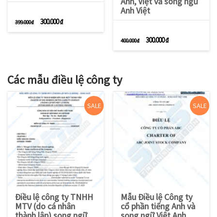
Anh, Việt và song ngữ
Anh Việt
Giá gốc là: 399.000 ₫.
Giá hiện tại là: 300.000 ₫.
300.000
₫
399.000
₫
Giá gốc là: 400.000 ₫.
Giá hiện tại là: 3
300.000
₫
400.000
₫
Các mẫu điều lệ công ty
SALE
SALE
Điều lệ công ty TNHH
Mẫu Điều lệ Công ty
MTV (do cá nhân
cổ phần tiếng Anh và
thành lập) song ngữ
song ngữ Việt Anh