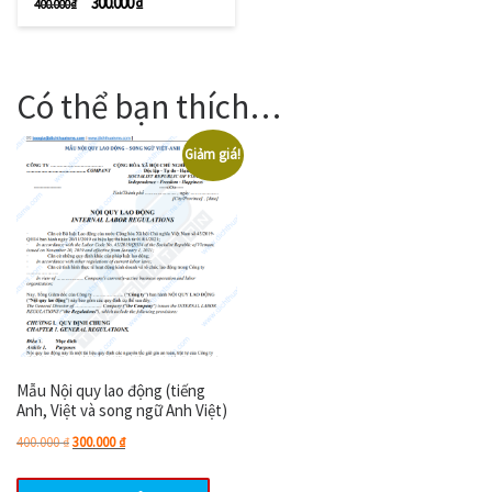
Giá gốc là: 400.000 ₫.
Giá hiện tại là: 300.000 ₫.
300.000
₫
400.000
₫
Có thể bạn thích…
Giảm giá!
Mẫu Nội quy lao động (tiếng
Anh, Việt và song ngữ Anh Việt)
Giá gốc là: 400.000 ₫.
Giá hiện tại là: 300.000 ₫.
400.000
₫
300.000
₫