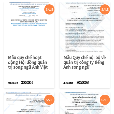
SALE
SALE
Mẫu quy chế hoạt
Mẫu Quy chế nội bộ về
động Hội đồng quản
quản trị công ty tiếng
trị song ngữ Anh Việt
Anh song ngữ
Giá gốc là: 400.000 ₫.
Giá hiện tại là: 300.000 ₫.
Giá gốc là: 399.000 ₫.
Giá hiện tại là: 3
300.000
₫
300.000
₫
400.000
₫
399.000
₫
SALE
SALE