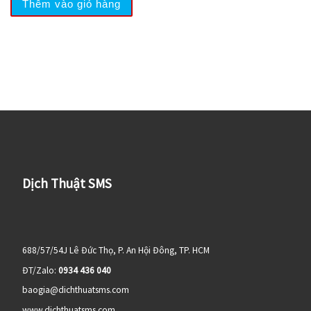
Thêm vào giỏ hàng
Dịch Thuật SMS
688/57/54J Lê Đức Thọ, P. An Hội Đông, TP. HCM
ĐT/Zalo:
0934 436 040
baogia@dichthuatsms.com
www.dichthuatsms.com