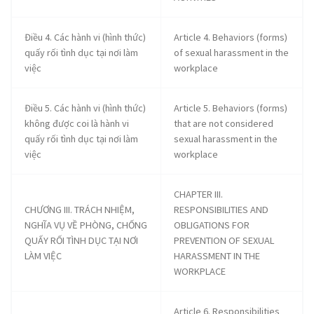
Health Insurance : HI
Bảo hiểm thất nghiệp : BHTN
dichthuatsms.com
dichthuatsms.com
dichthuatsms.com
dichthuatsms.com
dichthua
Unemployment insurance : UI
Phòng cháy chữa cháy : PCCC
Fire protection : FP
Điều 4. Các hành vi (hình thức)
Article 4. Behaviors (forms)
An toàn vệ sinh lao động : ATVSLĐ
Labor safety and hygiene : LS&H
quấy rối tình dục tại nơi làm
of sexual harassment in the
dichthuatsms.com
dichthuatsms.com
dichthuatsms.com
dichthuatsms.com
dichthua
Tổ chức đại diện người lao động : Tổ chức ĐDNLĐ
việc
workplace
3
dichthuatsms.com
dichthuatsms.com
dichthuatsms.com
dichthuatsms.com
dichthua
Điều 5. Các hành vi (hình thức)
Article 5. Behaviors (forms)
dichthuatsms.com
dichthuatsms.com
dichthuatsms.com
dichthuatsms.com
dichthua
không được coi là hành vi
that are not considered
Representative organization of employees: ROE
quấy rối tình dục tại nơi làm
sexual harassment in the
Ban chấp hành Công đoàn cơ sở : BCHCĐ
Grassroots Trade Union Executive Committee : GTUEC
việc
workplace
dichthuatsms.com
dichthuatsms.com
dichthuatsms.com
dichthuatsms.com
dichthua
CHAPTER III.
CHƯƠNG III. TRÁCH NHIỆM,
RESPONSIBILITIES AND
NGHĨA VỤ VỀ PHÒNG, CHỐNG
OBLIGATIONS FOR
QUẤY RỐI TÌNH DỤC TẠI NƠI
PREVENTION OF SEXUAL
LÀM VIỆC
HARASSMENT IN THE
dichthuatsms.com
dichthuatsms.com
dichthuatsms.com
dichthuatsms.com
dichthua
WORKPLACE
Article 6. Responsibilities