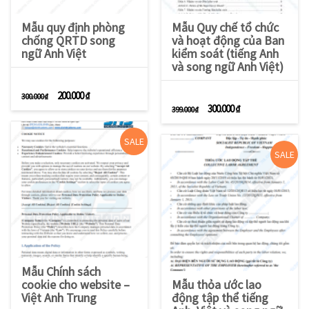
Mẫu quy định phòng
Mẫu Quy chế tổ chức
chống QRTD song
và hoạt động của Ban
ngữ Anh Việt
kiểm soát (tiếng Anh
và song ngữ Anh Việt)
Giá gốc là: 300.000 ₫.
Giá hiện tại là: 200.000 ₫.
200.000
₫
300.000
₫
Giá gốc là: 399.000 ₫.
Giá hiện tại là: 3
300.000
₫
399.000
₫
SALE
SALE
Mẫu Chính sách
cookie cho website –
Mẫu thỏa ước lao
Việt Anh Trung
động tập thể tiếng