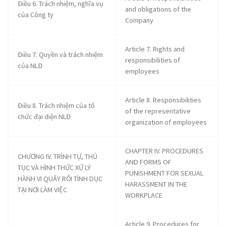
Điều 6. Trách nhiệm, nghĩa vụ
and obligations of the
dichthuatsms.com
dichthuatsms.com
dichthuatsms.com
dichthuatsms.com
dichthua
của Công ty
Company
Article 7. Rights and
Điều 7. Quyền và trách nhiệm
responsibilities of
dichthuatsms.com
dichthuatsms.com
dichthuatsms.com
dichthuatsms.com
dichthua
của NLĐ
employees
Article 8. Responsibilities
4
Điều 8. Trách nhiệm của tổ
dichthuatsms.com
dichthuatsms.com
dichthuatsms.com
dichthuatsms.com
dichthua
of the representative
chức đại diện NLĐ
organization of employees
CHAPTER IV. PROCEDURES
CHƯƠNG IV. TRÌNH TỰ, THỦ
AND FORMS OF
TỤC VÀ HÌNH THỨC XỬ LÝ
PUNISHMENT FOR SEXUAL
HÀNH VI QUẤY RỐI TÌNH DỤC
HARASSMENT IN THE
TẠI NƠI LÀM VIỆC
WORKPLACE
Article 9. Procedures for