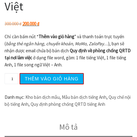
Việt
Giá gốc là: 300.000 ₫.
Giá hiện tại là: 200.000 ₫.
300.000
₫
200.000
₫
Chỉ cần bấm nút “
Thêm vào giỏ hàng
” và thanh toán trực tuyến
(
bằng thẻ ngân hàng, chuyển khoản, MoMo, ZaloPay…
), bạn sẽ
nhận được email chứa bộ bản dịch
Quy định về phòng chống QRTD
tại nơi làm việc
ở dạng file word, gồm: 1 file tiếng Việt, 1 file tiếng
Anh, 1 file song ngữ Việt – Anh.
Mẫu quy định phòng chống QRTD song ngữ Anh Việt số l
THÊM VÀO GIỎ HÀNG
Danh mục:
Kho bản dịch mẫu
,
Mẫu bản dịch tiếng Anh
,
Quy chế nội
bộ tiếng Anh
,
Quy định phòng chống QRTD tiếng Anh
Mô tả