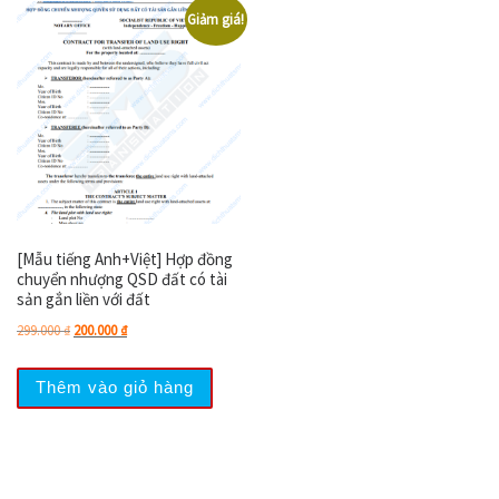
Giảm giá!
[Mẫu tiếng Anh+Việt] Hợp đồng
chuyển nhượng QSD đất có tài
sản gắn liền với đất
Giá gốc là: 299.000 ₫.
Giá hiện tại là: 200.000 ₫.
299.000
₫
200.000
₫
Thêm vào giỏ hàng