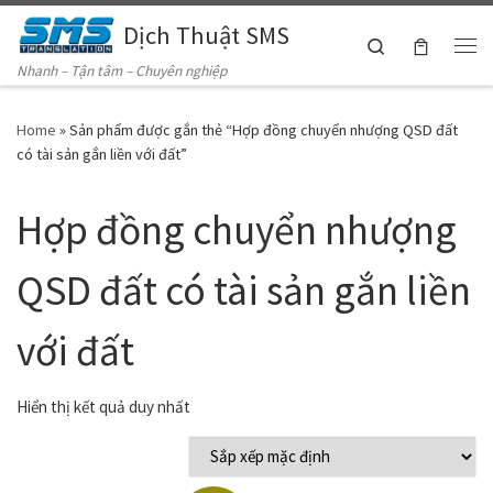
Dịch Thuật SMS
Skip to content
Search
Me
Nhanh – Tận tâm – Chuyên nghiệp
Home
»
Sản phẩm được gắn thẻ “Hợp đồng chuyển nhượng QSD đất
có tài sản gắn liền với đất”
Hợp đồng chuyển nhượng
QSD đất có tài sản gắn liền
với đất
Hiển thị kết quả duy nhất