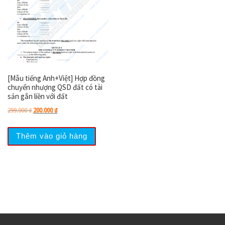
[Mẫu tiếng Anh+Việt] Hợp đồng
chuyển nhượng QSD đất có tài
sản gắn liền với đất
Giá gốc là: 299.000 ₫.
Giá hiện tại là: 200.000 ₫.
299.000
₫
200.000
₫
Thêm vào giỏ hàng