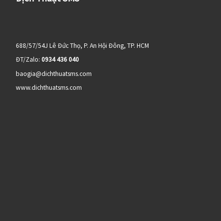
688/57/54J Lê Đức Thọ, P. An Hội Đông, TP. HCM
ĐT/Zalo:
0934 436 040
baogia@dichthuatsms.com
www.dichthuatsms.com