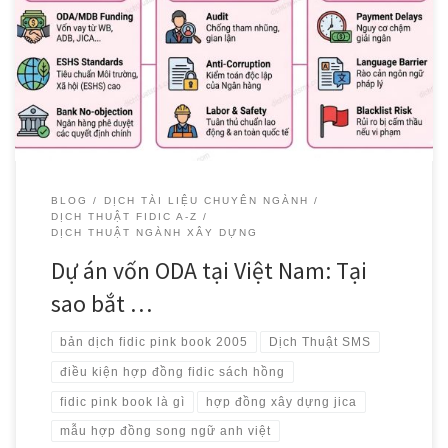
Việt Nam, trong những thập kỷ qua, là một trong những quốc gia
hưởng lợi lớn nhất từ nguồn vốn Hỗ trợ Phát triển Chính thức (ODA).
Từ những cây cầu dây văng biểu tượng, các tuyến đường cao tốc
Bắc – Nam, cho đến các tuyến Metro đô thị […]
BLOG
DỊCH TÀI LIỆU CHUYÊN NGÀNH
DỊCH THUẬT FIDIC A-Z
DỊCH THUẬT NGÀNH XÂY DỰNG
Dự án vốn ODA tại Việt Nam: Tại
sao bắt …
bản dịch fidic pink book 2005
Dịch Thuật SMS
điều kiện hợp đồng fidic sách hồng
fidic pink book là gì
hợp đồng xây dựng jica
mẫu hợp đồng song ngữ anh việt