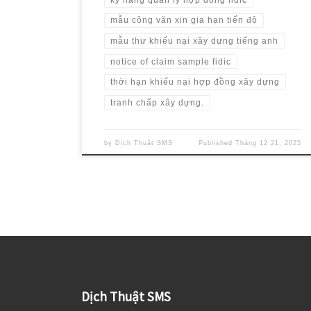
mẫu công văn xin gia hạn tiến độ
mẫu thư khiếu nại xây dựng tiếng anh
notice of claim sample fidic
thời hạn khiếu nại hợp đồng xây dựng
tranh chấp xây dựng.
by
Dịch Thuật SMS
Published
Tháng 12 21, 2025
Dịch Thuật SMS