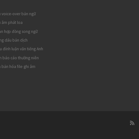
 voice-over bản ngữ
 âm phát loa
ạn hợp đồng song ngữ
ng dấu bản dịch
u đính luận văn tiếng Anh
h báo cáo thường niên
 bản hóa file ghi âm