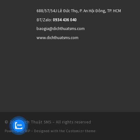
688/57/54J Lê Đức Thọ, P. An Hội Đông, TP. HCM
ĐT/Zalo:
0934 436 040
baogia@dichthuatsms.com
www.dichthuatsms.com
© 2026
Dịch Thuật SMS
– All rights reserved
Powered by
WP
– Designed with the
Customizr theme