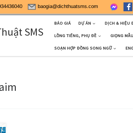
934436040
baogia@dichthuatsms.com
BÁO GIÁ
DỰ ÁN
DỊCH & HIỆU 
Thuật SMS
LỒNG TIẾNG, PHỤ ĐỀ
GIỌNG MẪ
SOẠN HỢP ĐỒNG SONG NGỮ
EN
laim