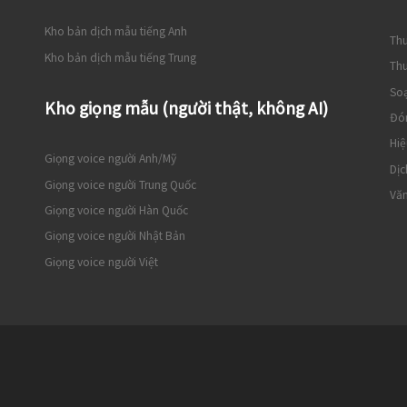
Kho bản dịch mẫu tiếng Anh
Thu
Kho bản dịch mẫu tiếng Trung
Thu
So
Kho giọng mẫu (người thật, không AI)
Đó
Hiệ
Giọng voice người Anh/Mỹ
Dịc
Giọng voice người Trung Quốc
Văn
Giọng voice người Hàn Quốc
Giọng voice người Nhật Bản
Giọng voice người Việt