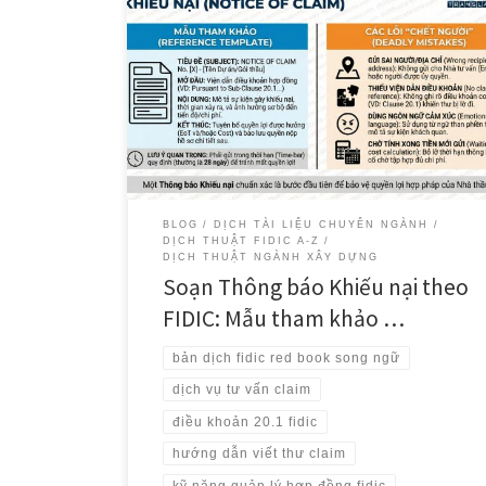
Nếu coi việc quản lý hợp đồng FIDIC là một cuộc chiến
pháp lý, thì “Thư Thông báo Khiếu nại” (Notice of
Claim) chính là phát súng đầu tiên. Một phát súng chuẩn
xác sẽ mở ra cơ hội đàm phán và thu hồi chi phí. Một
phát súng “lép” […]
BLOG
DỊCH TÀI LIỆU CHUYÊN NGÀNH
DỊCH THUẬT FIDIC A-Z
DỊCH THUẬT NGÀNH XÂY DỰNG
Soạn Thông báo Khiếu nại theo
FIDIC: Mẫu tham khảo …
bản dịch fidic red book song ngữ
dịch vụ tư vấn claim
điều khoản 20.1 fidic
hướng dẫn viết thư claim
kỹ năng quản lý hợp đồng fidic