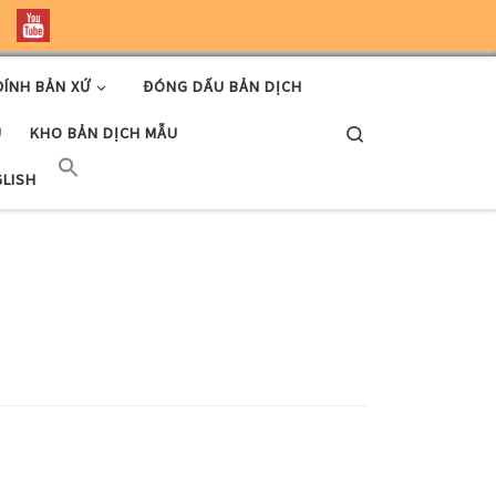
ĐÍNH BẢN XỨ
ĐÓNG DẤU BẢN DỊCH
Search
U
KHO BẢN DỊCH MẪU
GLISH