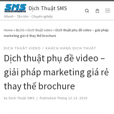
Dịch Thuật SMS
Skip to content
Search
Me
Nhanh – Tận tâm – Chuyên nghiệp
Home
»
BLOG
»
Dịch thuật video
»
Dịch thuật phụ đề video – giải pháp
marketing giá rẻ thay thế brochure
DỊCH THUẬT VIDEO
KHÁCH HÀNG DỊCH THUẬT
Dịch thuật phụ đề video –
giải pháp marketing giá rẻ
thay thế brochure
by
Dịch Thuật SMS
|
Published
Tháng 12 13, 2016