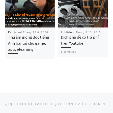
Published
Tháng 10 6, 2020
Published
Tháng 3 13, 2015
Thu âm giọng đọc tiếng
Dịch phụ đề có trả phí
Anh bản xứ cho game,
trên Youtube
app, elearning
1 comment
Post navigation
Previous post
DỊCH THUẬT TÀI LIỆU QUY TRÌNH VIỆT – HÀN NGÀNH MAY MẶC CHO SHINTS