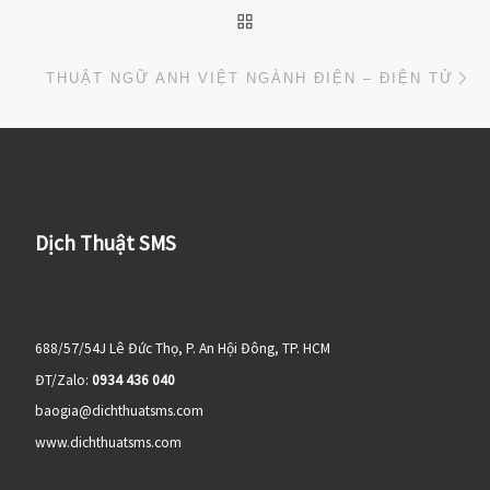
BACK TO POST LIST
Ne
THUẬT NGỮ ANH VIỆT NGÀNH ĐIỆN – ĐIỆN TỬ
Dịch Thuật SMS
688/57/54J Lê Đức Thọ, P. An Hội Đông, TP. HCM
ĐT/Zalo:
0934 436 040
baogia@dichthuatsms.com
www.dichthuatsms.com