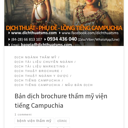
Xin giới thiệu mẫu bản dịch brochure thẩm mỹ viện tiếng
Campuchia do Dịch Thuật SMS dịch thuật cho một thẩm mỹ viện tại
TP.HCM. Hiện nay, các dịch vụ chăm sóc sức khỏe và sắc đẹp ngày
càng nở rộ tại chuyên khoa thẩm mỹ của các bệnh viên, […]
DỊCH NGÀNH THẨM MỸ
DỊCH TÀI LIỆU CHUYÊN NGÀNH
DỊCH TÀI LIỆU MARKETING
DỊCH THUẬT BROCHURE
DỊCH THUẬT NGÀNH Y DƯỢC
DỊCH TIẾNG CAMPUCHIA
DỊCH TIẾNG CAMPUCHIA
MẪU BẢN DỊCH
Bản dịch brochure thẩm mỹ viện
tiếng Campuchia
1 comment
bệnh viện thẩm mỹ
clinic