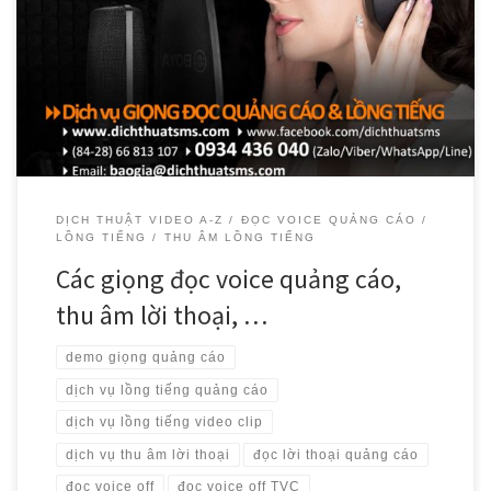
quảng cáo, đọc lời thoại cho phim giới thiệu doanh nghiệp với
giọng đọc miền nam và miền bắc phát âm chuẩn, truyền cảm,
chuyên nghiệp. Các voice talent lồng tiếng quảng cáo của chúng tôi
[…]
DỊCH THUẬT VIDEO A-Z
ĐỌC VOICE QUẢNG CÁO
LỒNG TIẾNG
THU ÂM LỒNG TIẾNG
Các giọng đọc voice quảng cáo,
thu âm lời thoại, …
demo giọng quảng cáo
dịch vụ lồng tiếng quảng cáo
dịch vụ lồng tiếng video clip
dịch vụ thu âm lời thoại
đọc lời thoại quảng cáo
đọc voice off
đọc voice off TVC