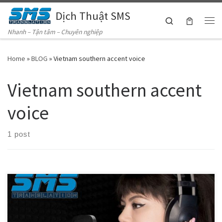
Dịch Thuật SMS
Skip to content
Search
Me
Nhanh – Tận tâm – Chuyên nghiệp
Home
»
BLOG
»
Vietnam southern accent voice
Vietnam southern accent
voice
1 post
Chúng tôi cung cấp dịch vụ thu âm giọng đọc voice cho video clip