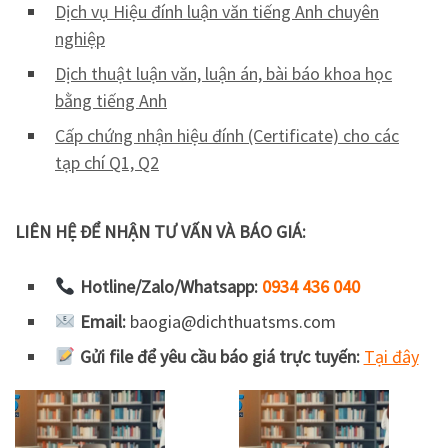
Dịch vụ Hiệu đính luận văn tiếng Anh chuyên
nghiệp
Dịch thuật luận văn, luận án, bài báo khoa học
bằng tiếng Anh
Cấp chứng nhận hiệu đính (Certificate) cho các
tạp chí Q1, Q2
LIÊN HỆ ĐỂ NHẬN TƯ VẤN VÀ BÁO GIÁ:
Hotline/Zalo/Whatsapp:
0934 436 040
Email:
baogia@dichthuatsms.com
Gửi file để yêu cầu báo giá trực tuyến:
Tại đây