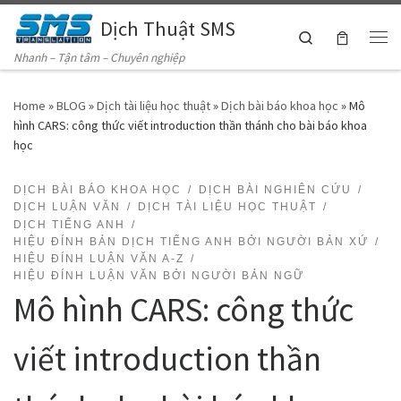
Dịch Thuật SMS
Skip to content
Search
Me
Nhanh – Tận tâm – Chuyên nghiệp
Home
»
BLOG
»
Dịch tài liệu học thuật
»
Dịch bài báo khoa học
»
Mô
hình CARS: công thức viết introduction thần thánh cho bài báo khoa
học
DỊCH BÀI BÁO KHOA HỌC
DỊCH BÀI NGHIÊN CỨU
DỊCH LUẬN VĂN
DỊCH TÀI LIỆU HỌC THUẬT
DỊCH TIẾNG ANH
HIỆU ĐÍNH BẢN DỊCH TIẾNG ANH BỞI NGƯỜI BẢN XỨ
HIỆU ĐÍNH LUẬN VĂN A-Z
HIỆU ĐÍNH LUẬN VĂN BỞI NGƯỜI BẢN NGỮ
Mô hình CARS: công thức
viết introduction thần