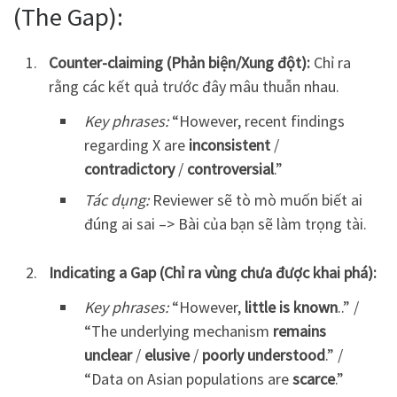
(The Gap):
Counter-claiming (Phản biện/Xung đột):
Chỉ ra
rằng các kết quả trước đây mâu thuẫn nhau.
Key phrases:
“However, recent findings
regarding X are
inconsistent
/
contradictory
/
controversial
.”
Tác dụng:
Reviewer sẽ tò mò muốn biết ai
đúng ai sai
–> Bài của bạn sẽ làm trọng tài.
Indicating a Gap (Chỉ ra vùng chưa được khai phá):
Key phrases:
“However,
little is known
..” /
“The underlying mechanism
remains
unclear
/
elusive
/
poorly understood
.” /
“Data on Asian populations are
scarce
.”