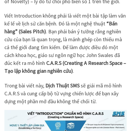
of Novelty) – lý do từ chối phổ biến số 1 trên thế giới.
Viết Introduction không phải là viết một bài tập làm văn
kể lể về lịch sử căn bệnh. Đó là một nghệ thuật
“Bán
hàng” (Sales Pitch)
. Bạn phải bán ý tưởng rằng nghiên
cứu của bạn là quan trọng, là mảnh ghép còn thiếu mà
cả thế giới đang tìm kiếm. Để làm được điều đó một
cách khoa học, giáo sư ngôn ngữ học John Swales đã
đúc kết ra mô hình
C.A.R.S (Creating A Research Space –
Tạo lập không gian nghiên cứu)
.
Trong bài viết này,
Dịch Thuật SMS
sẽ giải mã mô hình
C.A.R.S và cung cấp bộ từ vựng chiến lược để bạn xây
dựng một phần mở đầu không thể chối từ.