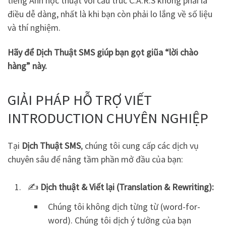
tiếng Anh học thuật với cấu trúc C.A.R.S không phải là
điều dễ dàng, nhất là khi bạn còn phải lo lắng về số liệu
và thí nghiệm.
Hãy để Dịch Thuật SMS giúp bạn gọt giũa “lời chào
hàng” này.
GIẢI PHÁP HỖ TRỢ VIẾT
INTRODUCTION CHUYÊN NGHIỆP
Tại
Dịch Thuật SMS
, chúng tôi cung cấp các dịch vụ
chuyên sâu để nâng tầm phần mở đầu của bạn:
✍️
Dịch thuật & Viết lại (Translation & Rewriting):
Chúng tôi không dịch từng từ (word-for-
word). Chúng tôi dịch ý tưởng của bạn