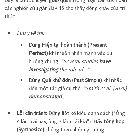
các nghiên cứu gần đây để cho thấy dòng chảy của tri
thức.
Lưu ý về thì:
Dùng
Hiện tại hoàn thành (Present
Perfect)
khi muốn nhấn mạnh vào xu
hướng chung:
“Several studies
have
investigating
the role of…”
Dùng
Quá khứ đơn (Past Simple)
khi nhắc
đến một tác giả cụ thể:
“Smith et al. (2020)
demonstrated
..”
Lỗi cần tránh:
Đừng liệt kê kiểu danh sách (“Ông
A làm cái này, ông B làm cái kia”). Hãy
tổng hợp
(Synthesize)
chúng theo nhóm ý tưởng.