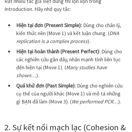
Rất nhiều tác giả Việt dùng thì lộn xộn trong
Introduction. Hãy nhớ quy tắc:
Hiện tại đơn (Present Simple):
Dùng cho chân lý,
kiến thức nền (Move 1) và kết luận chung. (
DNA
replication is a complex process
).
Hiện tại hoàn thành (Present Perfect):
Dùng cho
các nghiên cứu gần đây, nhấn mạnh tính liên tục
đến hiện tại (Move 1). (
Many studies have
shown…
).
Quá khứ đơn (Past Simple):
Dùng cho nghiên cứu
cụ thể của người khác (Move 1) và mô tả những
gì BẠN đã làm (Move 3). (
We performed PCR…
).
2. Sự kết nối mạch lạc (Cohesion &