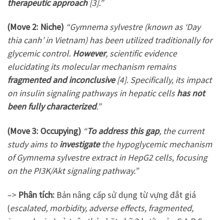
therapeutic approach
[3].”
(Move 2: Niche)
“Gymnema sylvestre (known as ‘Day
thia canh’ in Vietnam) has been utilized traditionally for
glycemic control.
However
, scientific evidence
elucidating its molecular mechanism remains
fragmented and inconclusive
[4]. Specifically, its impact
on insulin signaling pathways in hepatic cells
has not
been fully characterized
.”
(Move 3: Occupying)
“
To address this gap
, the current
study aims to
investigate
the hypoglycemic mechanism
of Gymnema sylvestre extract in HepG2 cells, focusing
on the PI3K/Akt signaling pathway.”
–>
Phân tích:
Bản nâng cấp sử dụng từ vựng đắt giá
(
escalated, morbidity, adverse effects, fragmented,