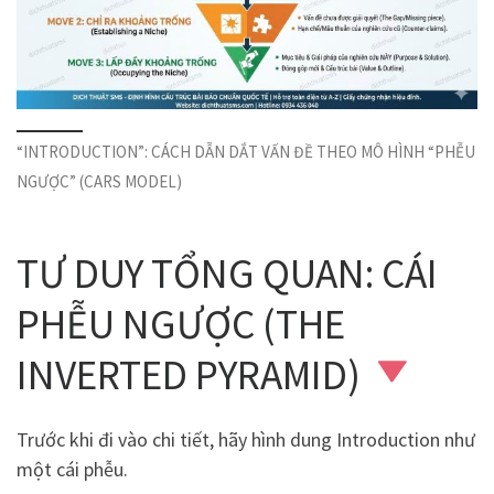
“INTRODUCTION”: CÁCH DẪN DẮT VẤN ĐỀ THEO MÔ HÌNH “PHỄU
NGƯỢC” (CARS MODEL)
TƯ DUY TỔNG QUAN: CÁI
PHỄU NGƯỢC (THE
INVERTED PYRAMID)
Trước khi đi vào chi tiết, hãy hình dung Introduction như
một cái phễu.