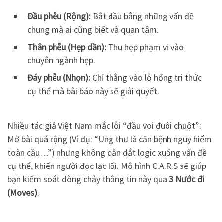
Đầu phễu (Rộng):
Bắt đầu bằng những vấn đề
chung mà ai cũng biết và quan tâm.
Thân phễu (Hẹp dần):
Thu hẹp phạm vi vào
chuyên ngành hẹp.
Đáy phễu (Nhọn):
Chỉ thẳng vào lỗ hổng tri thức
cụ thể mà bài báo này sẽ giải quyết.
Nhiều tác giả Việt Nam mắc lỗi “đầu voi đuôi chuột”:
Mở bài quá rộng (Ví dụ: “Ung thư là căn bệnh nguy hiểm
toàn cầu…”) nhưng không dẫn dắt logic xuống vấn đề
cụ thể, khiến người đọc lạc lối. Mô hình C.A.R.S sẽ giúp
bạn kiểm soát dòng chảy thông tin này qua
3 Nước đi
(Moves)
.