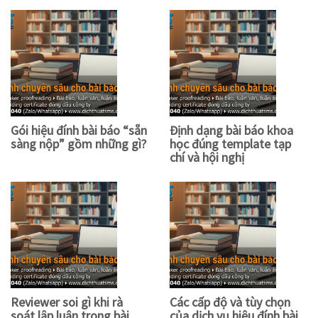
Gói hiệu đính bài báo “sẵn
Định dạng bài báo khoa
sàng nộp” gồm những gì?
học đúng template tạp
chí và hội nghị
Reviewer soi gì khi rà
Các cấp độ và tùy chọn
soát lập luận trong bài
của dịch vụ hiệu đính bài