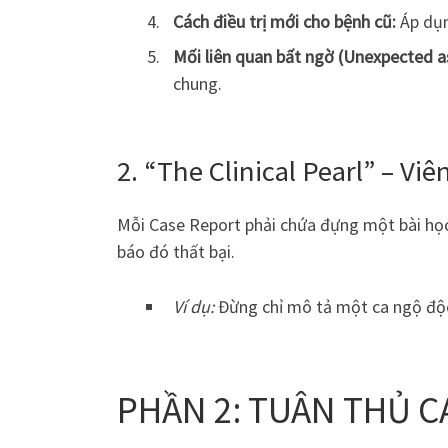
Cách điều trị mới cho bệnh cũ:
Áp dụn
Mối liên quan bất ngờ (Unexpected a
chung.
2. “The Clinical Pearl” – Vi
Mỗi Case Report phải chứa đựng một bài học
báo đó thất bại.
Ví dụ:
Đừng chỉ mô tả một ca ngộ độc.
PHẦN 2: TUÂN THỦ C