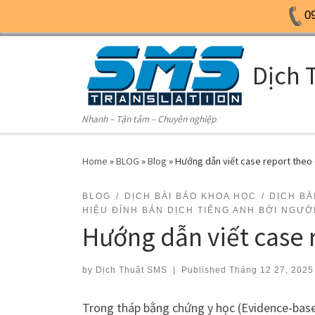
0
Skip to content
Dịch 
Nhanh – Tận tâm – Chuyên nghiệp
Home
»
BLOG
»
Blog
»
Hướng dẫn viết case report theo
BLOG
DỊCH BÀI BÁO KHOA HỌC
DỊCH BÀ
HIỆU ĐÍNH BẢN DỊCH TIẾNG ANH BỞI NGƯỜ
Hướng dẫn viết case 
by
Dịch Thuật SMS
|
Published
Tháng 12 27, 2025
Trong tháp bằng chứng y học (Evidence-bas