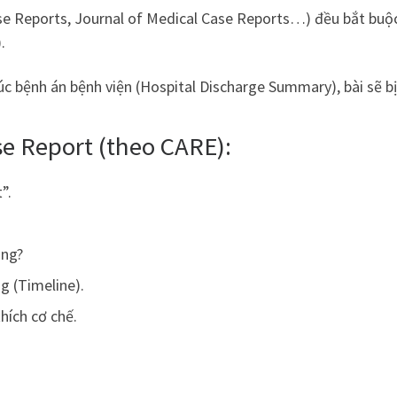
ase Reports, Journal of Medical Case Reports…) đều bắt buộ
.
úc bệnh án bệnh viện (Hospital Discharge Summary), bài sẽ b
e Report (theo CARE):
”.
ọng?
g (Timeline).
thích cơ chế.