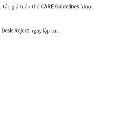
c tác giả tuân thủ
CARE Guidelines
(được
ị
Desk Reject
ngay lập tức.