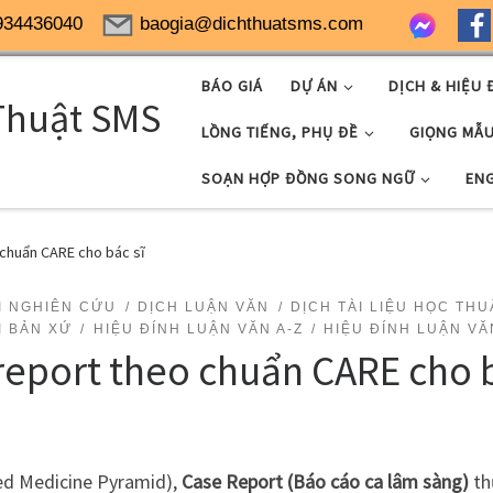
934436040
baogia@dichthuatsms.com
BÁO GIÁ
DỰ ÁN
DỊCH & HIỆU 
Thuật SMS
LỒNG TIẾNG, PHỤ ĐỀ
GIỌNG MẪ
SOẠN HỢP ĐỒNG SONG NGỮ
EN
 chuẩn CARE cho bác sĩ
I NGHIÊN CỨU
DỊCH LUẬN VĂN
DỊCH TÀI LIỆU HỌC THU
I BẢN XỨ
HIỆU ĐÍNH LUẬN VĂN A-Z
HIỆU ĐÍNH LUẬN VĂ
report theo chuẩn CARE cho b
ed Medicine Pyramid),
Case Report (Báo cáo ca lâm sàng)
thư