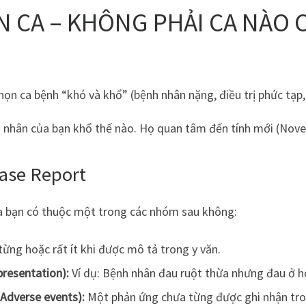
N CA – KHÔNG PHẢI CA NÀO
chọn ca bệnh “khó và khổ” (bệnh nhân nặng, điều trị phức tạp,
hân của bạn khổ thế nào. Họ quan tâm đến tính mới (Novelty
Case Report
của bạn có thuộc một trong các nhóm sau không:
ừng hoặc rất ít khi được mô tả trong y văn.
presentation):
Ví dụ: Bệnh nhân đau ruột thừa nhưng đau ở hố
Adverse events):
Một phản ứng chưa từng được ghi nhận tro