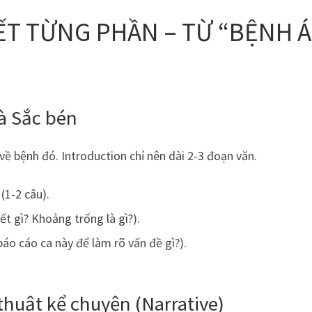
IẾT TỪNG PHẦN – TỪ “BỆNH Á
và Sắc bén
về bệnh đó. Introduction chỉ nên dài 2-3 đoạn văn.
(1-2 câu).
iết gì? Khoảng trống là gì?).
áo cáo ca này để làm rõ vấn đề gì?).
thuật kể chuyện (Narrative)