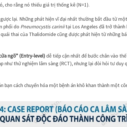
, cho rằng nó thiếu giá trị thống kê (N=1).
 ngược lại. Những phát hiện vĩ đại nhất thường bắt đầu từ mộ
êm phổi do
Pneumocystis carinii
tại Los Angeles đã trở thành 
 quái thai của Thalidomide cũng được phát hiện từ những báo
cửa ngõ” (Entry-level)
dễ tiếp cận nhất để bước chân vào thế 
ạp như thử nghiệm lâm sàng (RCT), nhưng lại đòi hỏi tư duy 
n bạn cách chuyển hóa một bệnh án khô khan thành một cô