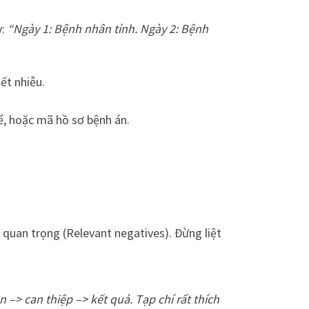
y:
“Ngày 1: Bệnh nhân tỉnh. Ngày 2: Bệnh
ết nhiễu.
ể, hoặc mã hồ sơ bệnh án.
h quan trọng (Relevant negatives). Đừng liệt
ện
–>
can thiệp
–>
kết quả. Tạp chí rất thích