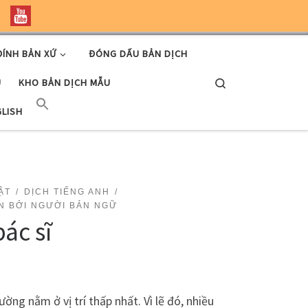
ĐÍNH BẢN XỨ
ĐÓNG DẤU BẢN DỊCH
Search
U
KHO BẢN DỊCH MẪU
GLISH
ẬT
DỊCH TIẾNG ANH
N BỞI NGƯỜI BẢN NGỮ
ác sĩ
ờng nằm ở vị trí thấp nhất. Vì lẽ đó, nhiều