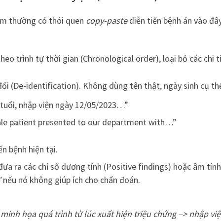
 Nam thường có thói quen
copy-paste
diễn tiến bệnh án vào đâ
o trình tự thời gian (Chronological order), loại bỏ các chi ti
ối (De-identification). Không dùng tên thật, ngày sinh cụ th
tuổi, nhập viện ngày 12/05/2023…”
le patient presented to our department with…”
n bệnh hiện tại.
đưa ra các chỉ số dương tính (Positive findings) hoặc âm tín
”
nếu nó không giúp ích cho chẩn đoán.
 minh họa quá trình từ lúc xuất hiện triệu chứng
–>
nhập vi