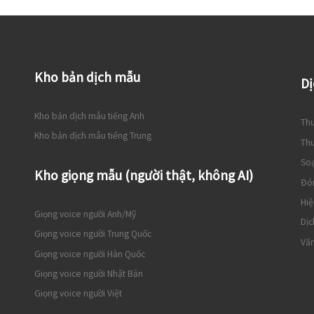
Kho bản dịch mẫu
Dị
Kho bản dịch mẫu tiếng Anh
Thu
Kho bản dịch mẫu tiếng Trung
Thu
So
Kho giọng mẫu (người thật, không AI)
Đó
Hiệ
Giọng voice người Anh/Mỹ
Dịc
Giọng voice người Trung Quốc
Văn
Giọng voice người Hàn Quốc
Giọng voice người Nhật Bản
Giọng voice người Việt