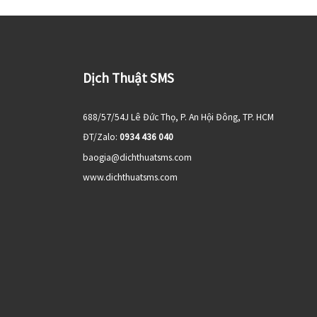
Dịch Thuật SMS
688/57/54J Lê Đức Thọ, P. An Hội Đông, TP. HCM
ĐT/Zalo:
0934 436 040
baogia@dichthuatsms.com
www.dichthuatsms.com