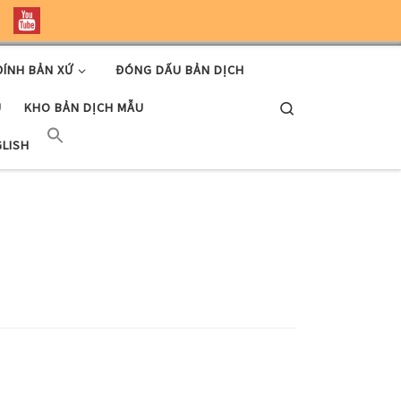
ĐÍNH BẢN XỨ
ĐÓNG DẤU BẢN DỊCH
Search
U
KHO BẢN DỊCH MẪU
GLISH