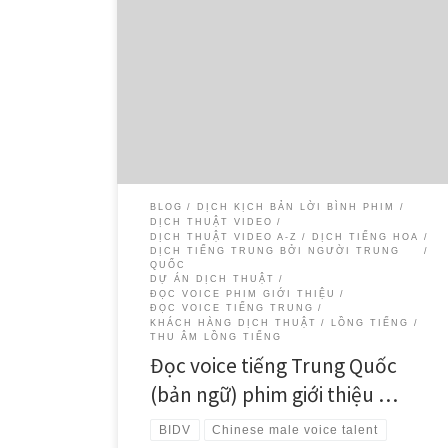
Chúng tôi, đội ngũ Dịch Thuật SMS, rất tự hào khi hoàn
thành dự án thu âm giọng đọc voice-over tiếng Trung
(giọng nam người Trung Quốc) cho phim giới thiệu của
Ngân hàng BIDV – một trong những ngân hàng thương
mại hàng đầu tại Việt Nam. Dự án […]
BLOG
DỊCH KỊCH BẢN LỜI BÌNH PHIM
DỊCH THUẬT VIDEO
DỊCH THUẬT VIDEO A-Z
DỊCH TIẾNG HOA
DỊCH TIẾNG TRUNG BỞI NGƯỜI TRUNG
QUỐC
DỰ ÁN DỊCH THUẬT
ĐỌC VOICE PHIM GIỚI THIỆU
ĐỌC VOICE TIẾNG TRUNG
KHÁCH HÀNG DỊCH THUẬT
LỒNG TIẾNG
THU ÂM LỒNG TIẾNG
Đọc voice tiếng Trung Quốc
(bản ngữ) phim giới thiệu …
BIDV
Chinese male voice talent