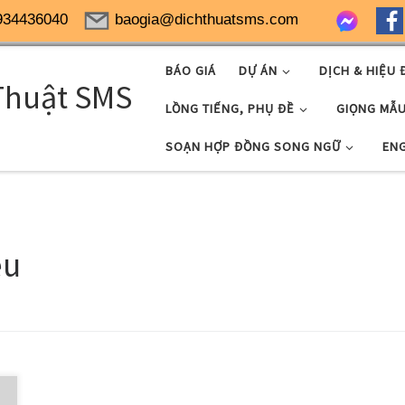
934436040
baogia@dichthuatsms.com
BÁO GIÁ
DỰ ÁN
DỊCH & HIỆU 
Thuật SMS
LỒNG TIẾNG, PHỤ ĐỀ
GIỌNG MẪ
SOẠN HỢP ĐỒNG SONG NGỮ
EN
ệu