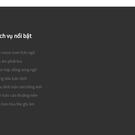
ch vụ nổi bật
 voice-over bản ngữ
 âm phát loa
ạn hợp đồng song ngữ
ng dấu bản dịch
u đính luận văn tiếng Anh
h báo cáo thường niên
 bản hóa file ghi âm