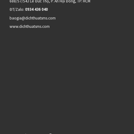
688/57/54J Lê Đức Thọ, P. An Hội Đông, TP. HCM
ĐT/Zalo:
0934 436 040
baogia@dichthuatsms.com
www.dichthuatsms.com