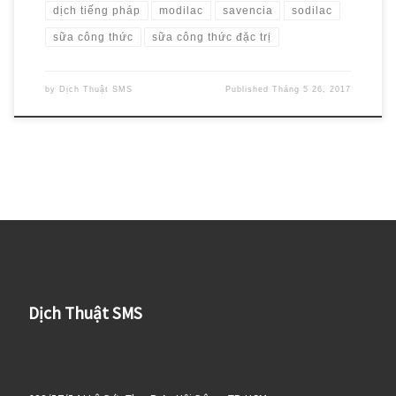
dịch tiếng pháp
modilac
savencia
sodilac
sữa công thức
sữa công thức đặc trị
by
Dịch Thuật SMS
Published
Tháng 5 26, 2017
Dịch Thuật SMS