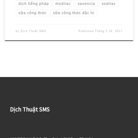
dịch tiếng pháp
modilac
savencia
sodilac
sữa công thức
sữa công thức đặc trị
by
Dịch Thuật SMS
Published
Tháng 5 26, 2017
Dịch Thuật SMS