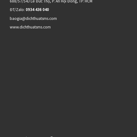
688/57/54J Lê Đức Thọ, P. An Hội Đông, TP. HCM
ĐT/Zalo:
0934 436 040
baogia@dichthuatsms.com
www.dichthuatsms.com