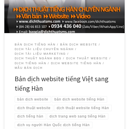
Hàn nói riêng. Chúng tôi thường xuyên nhận dịch thuật nội dung
website ra […]
BẢN DỊCH TIẾNG HÀN
BẢN DỊCH WEBSITE
DỊCH TÀI LIỆU CHUYÊN NGÀNH
DỊCH TÀI LIỆU MARKETING
DỊCH THUẬT NGÀNH BĐS
DỊCH THUẬT WEBSITE
DỊCH TIẾNG HÀN
DỊCH WEBSITE TIẾNG HÀN
MẪU BẢN DỊCH
Bản dịch website tiếng Việt sang
tiếng Hàn
bản dịch website
bản dịch website tiếng Hàn
dịch thuật website
dịch thuật website tiếng Hàn
dịch tiếng hàn
dịch trang web sang tiếng Hàn
dịch vụ người Hàn Quốc dịch tiếng Hàn