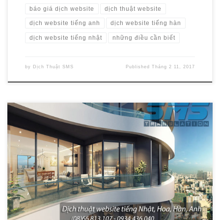
báo giá dịch website
dịch thuật website
dịch website tiếng anh
dịch website tiếng hàn
dịch website tiếng nhật
những điều cần biết
by
Dịch Thuật SMS
Published
Tháng 2 11, 2017
Tháng 6/2016, Dịch Thuật SMS đã hoàn thành dự án dịch website
sang tiếng Hàn, tiếng Hoa và tiếng Nhật cho dự án căn hộ cao cấp
City Garden – Promenade.
Website: http://www.citygarden.com.vn/ Với thiết kế đương đại tinh
tế và đẳng cấp, City Garden đã trở thành biểu tượng kiến trúc độc
[…]