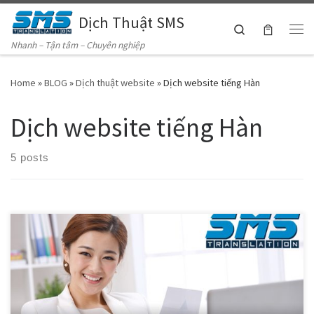
Dịch Thuật SMS
Skip to content
Search
Me
Nhanh – Tận tâm – Chuyên nghiệp
Home
»
BLOG
»
Dịch thuật website
»
Dịch website tiếng Hàn
Dịch website tiếng Hàn
5 posts
Xin giới thiệu mẫu Bản dịch website tiếng Việt sang tiếng Hàn của
đội ngũ Dịch Thuật SMS. Dịch Thuật SMS có kinh nghiệm phong phú
trong lĩnh vực dịch thuật website nói chung và dịch website tiếng