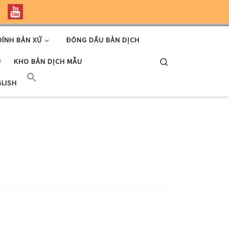
ĐÍNH BẢN XỨ
ĐÓNG DẤU BẢN DỊCH
Search
U
KHO BẢN DỊCH MẪU
GLISH