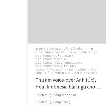
Giới thiệu về dự án Dịch Thuật SMS hân hạnh chia sẻ
về dự án thu âm voice-over đa ngôn ngữ vừa hoàn
thành cho Công ty Cổ phần Thành Thành Công – Biên
Hòa (TTC-AgriS), một trong những tập đoàn nông
nghiệp hàng đầu Việt Nam. Với hơn […]
BLOG
DỊCH KỊCH BẢN LỜI BÌNH PHIM
DỊCH THUẬT VIDEO
DỰ ÁN DỊCH THUẬT
ĐỌC VOICE QUẢNG CÁO
ĐỌC VOICE TIẾNG ANH
ĐỌC VOICE TIẾNG INDONESIA
ĐỌC VOICE TIẾNG TRUNG
KHÁCH HÀNG DỊCH THUẬT
LỒNG TIẾNG
LỒNG TIẾNG VIDEO
THU ÂM GIỌNG ĐỌC
Thu âm voice-over Anh (Úc),
Hoa, Indonesia bản ngữ cho …
dịch thuật tiếng Indonesia
dịch thuật tiếng Trung