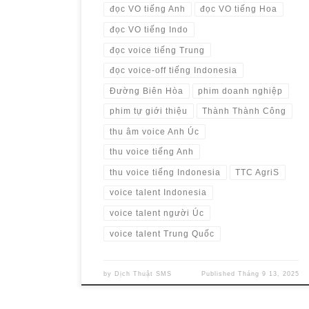
đọc VO tiếng Anh
đọc VO tiếng Hoa
đọc VO tiếng Indo
đọc voice tiếng Trung
đọc voice-off tiếng Indonesia
Đường Biên Hòa
phim doanh nghiệp
phim tự giới thiệu
Thành Thành Công
thu âm voice Anh Úc
thu voice tiếng Anh
thu voice tiếng Indonesia
TTC AgriS
voice talent Indonesia
voice talent người Úc
voice talent Trung Quốc
by
Dịch Thuật SMS
Published
Tháng 9 13, 2025