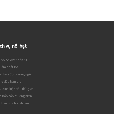
ch vụ nổi bật
 voice-over bản ngữ
 âm phát loa
ạn hợp đồng song ngữ
ng dấu bản dịch
u đính luận văn tiếng Anh
h báo cáo thường niên
 bản hóa file ghi âm