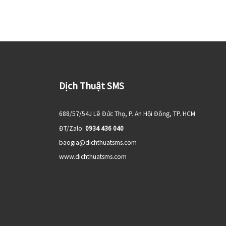
Dịch Thuật SMS
688/57/54J Lê Đức Thọ, P. An Hội Đông, TP. HCM
ĐT/Zalo:
0934 436 040
baogia@dichthuatsms.com
www.dichthuatsms.com