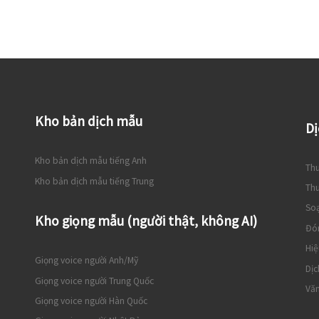
Kho bản dịch mẫu
Dị
Kho bản dịch mẫu tiếng Anh
Thu
Kho bản dịch mẫu tiếng Trung
Thu
So
Kho giọng mẫu (người thật, không AI)
Đó
Hiệ
Giọng voice người Anh/Mỹ
Dịc
Giọng voice người Trung Quốc
Văn
Giọng voice người Hàn Quốc