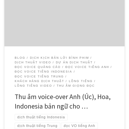
Giới thiệu về dự án Dịch Thuật SMS hân hạnh chia sẻ về dự án thu
âm voice-over đa ngôn ngữ vừa hoàn thành cho Công ty Cổ phần
Thành Thành Công – Biên Hòa (TTC-AgriS), một trong những tập
đoàn nông nghiệp hàng đầu Việt Nam. Với hơn […]
BLOG
DỊCH KỊCH BẢN LỜI BÌNH PHIM
DỊCH THUẬT VIDEO
DỰ ÁN DỊCH THUẬT
ĐỌC VOICE QUẢNG CÁO
ĐỌC VOICE TIẾNG ANH
ĐỌC VOICE TIẾNG INDONESIA
ĐỌC VOICE TIẾNG TRUNG
KHÁCH HÀNG DỊCH THUẬT
LỒNG TIẾNG
LỒNG TIẾNG VIDEO
THU ÂM GIỌNG ĐỌC
Thu âm voice-over Anh (Úc), Hoa,
Indonesia bản ngữ cho …
dịch thuật tiếng Indonesia
dịch thuật tiếng Trung
đọc VO tiếng Anh