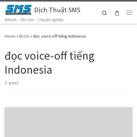
Dịch Thuật SMS
Skip to content
Search
Me
Nhanh – Tận tâm – Chuyên nghiệp
Home
»
BLOG
»
đọc voice-off tiếng Indonesia
đọc voice-off tiếng
Indonesia
1 post