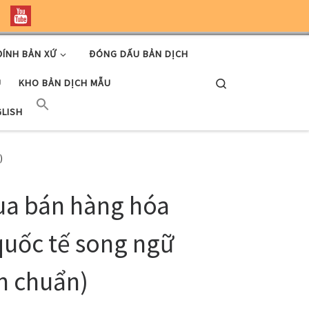
ĐÍNH BẢN XỨ
ĐÓNG DẤU BẢN DỊCH
Search
U
KHO BẢN DỊCH MẪU
GLISH
)
a bán hàng hóa
uốc tế song ngữ
n chuẩn)