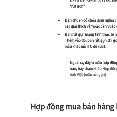
Đây là bản chuẩn, đầy đủ, kh
“rút gọn”.
Bản chuẩn có chứa định nghĩa các
các giải thích và/hoặc cảnh báo đ
Bản rút gọn mang tính thực tế n
Thêm vào đó, bản rút gọn chỉ g
mẫu khác mà ITC đề xuất.
Ngoài ra, đây là mẫu hợp đồ
hạn, hãy tham khảo
Hợp đồng
Anh Việt (mẫu rút gọn)
Hợp đồng mua bán hàng h