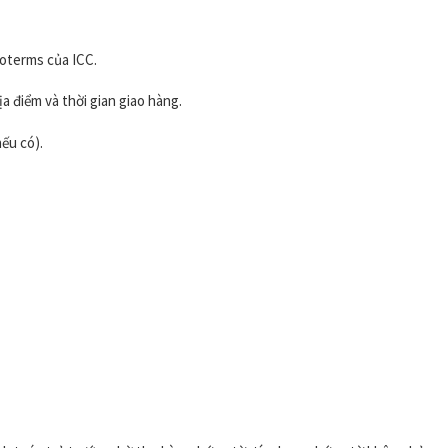
coterms của ICC.
ịa điểm và thời gian giao hàng.
ếu có).