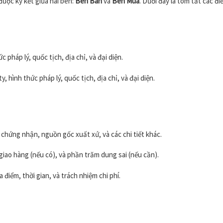
ược ký kết giữa hai bên:
Bên Bán
và
Bên Mua
. Dưới đây là tóm tắt các đ
 pháp lý, quốc tịch, địa chỉ, và đại diện.
 hình thức pháp lý, quốc tịch, địa chỉ, và đại diện.
 chứng nhận, nguồn gốc xuất xứ, và các chi tiết khác.
giao hàng (nếu có), và phần trăm dung sai (nếu cần).
 điểm, thời gian, và trách nhiệm chi phí.