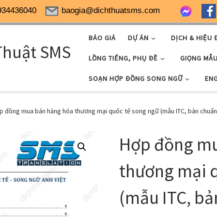
934436040
baogia@dichthuatsms.com
BÁO GIÁ
DỰ ÁN
DỊCH & HIỆU 
Thuật SMS
LỒNG TIẾNG, PHỤ ĐỀ
GIỌNG MẪ
SOẠN HỢP ĐỒNG SONG NGỮ
EN
p đồng mua bán hàng hóa thương mại quốc tế song ngữ (mẫu ITC, bản chuẩn
Hợp đồng mu
thương mại q
(mẫu ITC, bả