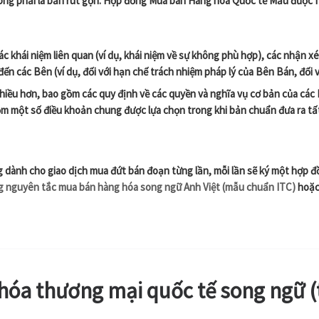
ông phải là bản rút gọn
. Hợp đồng Mua bán Hàng hóa Quốc tế Mẫu được IT
 khái niệm liên quan (ví dụ, khái niệm về sự không phù hợp), các nhận xé
ến các Bên (ví dụ, đối với hạn chế trách nhiệm pháp lý của Bên Bán, đối v
hiều hơn, bao gồm các quy định về các quyền và nghĩa vụ cơ bản của các 
ồm một số điều khoản chung được lựa chọn trong khi bản chuẩn đưa ra tấ
ng
dành cho giao dịch mua đứt bán đoạn từng lần, mỗi lần sẽ ký một hợp đ
 nguyên tắc mua bán hàng hóa song ngữ Anh Việt (mẫu chuẩn ITC)
hoặ
óa thương mại quốc tế song ngữ (