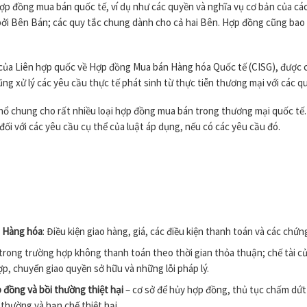
 đồng mua bán quốc tế, ví dụ như các quyền và nghĩa vụ cơ bản của các 
bởi Bên Bán; các quy tắc chung dành cho cả hai Bên. Hợp đồng cũng bao
a Liên hợp quốc về Hợp đồng Mua bán Hàng hóa Quốc tế (CISG), được chấ
g xử lý các yêu cầu thực tế phát sinh từ thực tiễn thương mại với các q
 chung cho rất nhiều loại hợp đồng mua bán trong thương mại quốc tế. 
ối với các yêu cầu cụ thể của luật áp dụng, nếu có các yêu cầu đó.
i Hàng hóa
: Điều kiện giao hàng, giá, các điều kiện thanh toán và các chứ
trong trường hợp không thanh toán theo thời gian thỏa thuận; chế tài 
p, chuyển giao quyền sở hữu và những lỗi pháp lý.
 đồng và bồi thường thiệt hại
– cơ sở để hủy hợp đồng, thủ tục chấm dứt
thường và hạn chế thiệt hại.