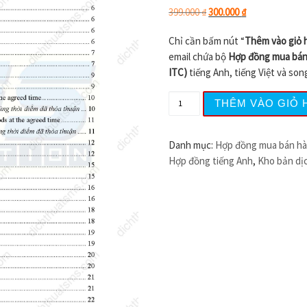
Giá gốc là: 399.000 ₫.
Giá hiện tại là:
399.000
₫
300.000
₫
Chỉ cần bấm nút “
Thêm vào giỏ 
email chứa bộ
Hợp đồng mua bán
ITC)
tiếng Anh, tiếng Việt và son
Hợp đồng mua bán hàng hó
THÊM VÀO GIỎ 
Danh mục:
Hợp đồng mua bán hà
Hợp đồng tiếng Anh
,
Kho bản dị