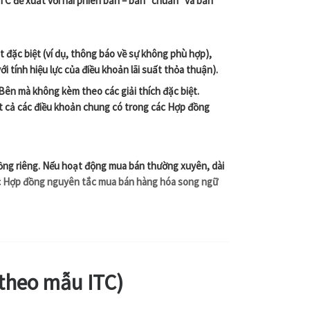
C đề xuất với hai phiên bản – bản “chuẩn” và bản
t đặc biệt (ví dụ, thông báo về sự không phù hợp),
ới tính hiệu lực của điều khoản lãi suất thỏa thuận).
Bên mà không kèm theo các giải thích đặc biệt.
t cả các điều khoản chung có trong các Hợp đồng
ồng riêng
. Nếu hoạt động mua bán thường xuyên, dài
c
Hợp đồng nguyên tắc mua bán hàng hóa song ngữ
theo mẫu ITC)