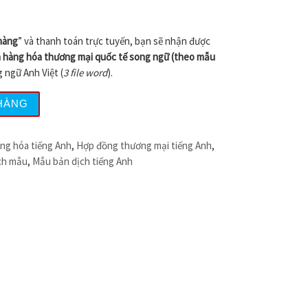
 300.000 ₫.
hàng
” và thanh toán trực tuyến, bạn sẽ nhận được
 hàng hóa thương mại quốc tế song ngữ (theo mẫu
g ngữ Anh Việt (
3 file word
).
a thương mại quốc tế song ngữ (mẫu ITC, bản chuẩn) số l
HÀNG
ng hóa tiếng Anh
,
Hợp đồng thương mại tiếng Anh
,
ch mẫu
,
Mẫu bản dịch tiếng Anh