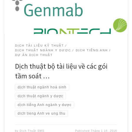
phạm vi toàn cầu và trên 500 chứng nhận quốc gia về […]
DỊCH TÀI LIỆU KỸ THUẬT
DỊCH THUẬT NGÀNH Y DƯỢC
DỊCH TIẾNG ANH
DỰ ÁN DỊCH THUẬT
Dịch thuật bộ tài liệu về các gói
tầm soát …
dịch thuật ngành hoá sinh
dịch thuật ngành y dược
dịch tiếng Anh ngành y dược
dich tieng Anh ve ung thu
by
Dịch Thuật SMS
Published
Tháng 1 16, 2016