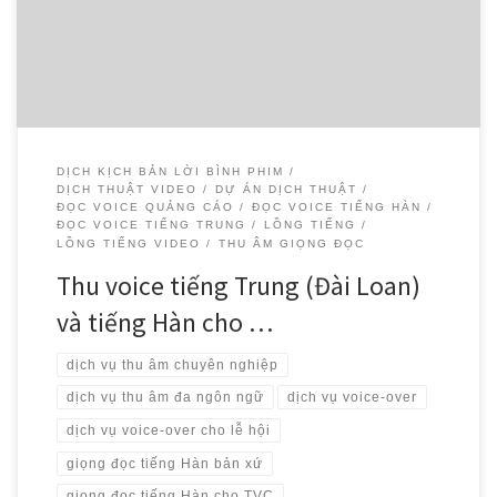
cho trailer và official video của Lễ hội Phở Việt Nam 2024 tại Hàn
Quốc.
DỊCH KỊCH BẢN LỜI BÌNH PHIM
DỊCH THUẬT VIDEO
DỰ ÁN DỊCH THUẬT
ĐỌC VOICE QUẢNG CÁO
ĐỌC VOICE TIẾNG HÀN
ĐỌC VOICE TIẾNG TRUNG
LỒNG TIẾNG
LỒNG TIẾNG VIDEO
THU ÂM GIỌNG ĐỌC
Thu voice tiếng Trung (Đài Loan)
và tiếng Hàn cho …
dịch vụ thu âm chuyên nghiệp
dịch vụ thu âm đa ngôn ngữ
dịch vụ voice-over
dịch vụ voice-over cho lễ hội
giọng đọc tiếng Hàn bản xứ
giọng đọc tiếng Hàn cho TVC