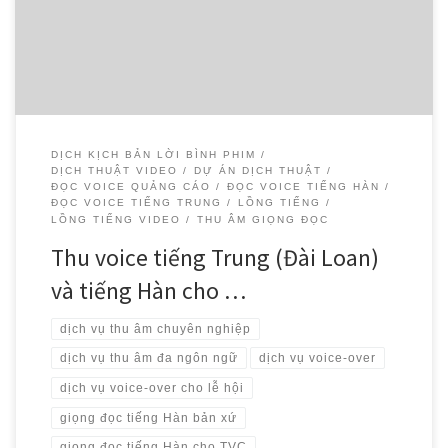
cho trailer và official video của Lễ hội Phở Việt Nam 2024 tại Hàn
Quốc.
DỊCH KỊCH BẢN LỜI BÌNH PHIM
DỊCH THUẬT VIDEO
DỰ ÁN DỊCH THUẬT
ĐỌC VOICE QUẢNG CÁO
ĐỌC VOICE TIẾNG HÀN
ĐỌC VOICE TIẾNG TRUNG
LỒNG TIẾNG
LỒNG TIẾNG VIDEO
THU ÂM GIỌNG ĐỌC
Thu voice tiếng Trung (Đài Loan)
và tiếng Hàn cho …
dịch vụ thu âm chuyên nghiệp
dịch vụ thu âm đa ngôn ngữ
dịch vụ voice-over
dịch vụ voice-over cho lễ hội
giọng đọc tiếng Hàn bản xứ
giọng đọc tiếng Hàn cho TVC