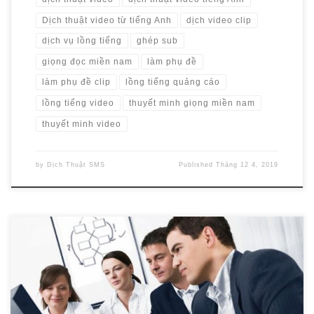
Dịch thuật video từ tiếng Anh
dịch video clip
dịch vụ lồng tiếng
ghép sub
giọng đọc miền nam
làm phụ đề
làm phụ đề clip
lồng tiếng quảng cáo
lồng tiếng video
thuyết minh giọng miền nam
thuyết minh video
by
Dịch Thuật SMS
Published
Tháng 12 4, 2019
Xin giới thiệu một số sản phẩm tiêu biểu của chúng tôi cho dịch vụ
dịch thuật video về đào tạo, huấn luyện, elearning từ Anh sang Việt,
chèn sub tiếng Việt và lồng tiếng video. Dịch vụ này nhằm đáp ứng