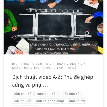
Bài đăng hôm nay trong chuỗi bài tìm hiểu về dịch thuật video xoáy
vào câu hỏi mà chúng tôi rất thường xuyên hỏi khách hàng trong
mỗi dự án làm phụ đề cho video: Bạn muốn một video có phụ đề
ghép cứng hay phụ đề rời? Chúng tôi sẽ nhìn […]
DỊCH THUẬT VIDEO
DỊCH THUẬT VIDEO A-Z
KHÁCH HÀNG DỊCH THUẬT
LÀM PHỤ ĐỀ
Dịch thuật video A-Z: Phụ đề ghép
cứng và phụ …
bắn phụ đề
chèn phụ đề
ghép phụ đề
làm phụ đề
phụ đề ghép cứng
phụ đề rời