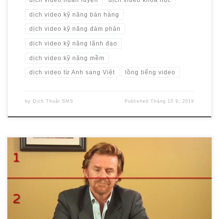
dịch video huấn luyện
dịch video khóa học
dịch video kỹ năng bán hàng
dịch video kỹ năng đàm phán
dịch video kỹ năng lãnh đạo
dịch video kỹ năng mềm
dịch video từ Anh sang Việt
lồng tiếng video
by
Dịch Thuật SMS
Published
Tháng 10 9, 2019
Thuật ngữ “lower third” và “chyron” xuất hiện khá thường xuyên
trong suốt quá trình dịch thuật phụ đề video. Cả hai định nghĩa đều
có lịch sử lâu dài, và hơi khác về cách sử dụng, nhưng việc có chút
hiểu biết về chúng là khá cần thiết nếu […]