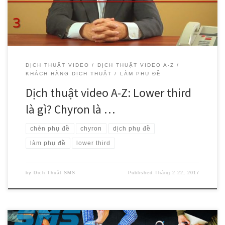
DỊCH THUẬT VIDEO
DỊCH THUẬT VIDEO A-Z
KHÁCH HÀNG DỊCH THUẬT
LÀM PHỤ ĐỀ
Dịch thuật video A-Z: Lower third
là gì? Chyron là …
chèn phụ đề
chyron
dịch phụ đề
làm phụ đề
lower third
by
Dịch Thuật SMS
Published
Tháng 2 22, 2017