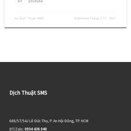
srt
youtube
by
Dịch Thuật SMS
Published
Tháng 2 17, 2017
Dịch Thuật SMS
688/57/54J Lê Đức Thọ, P. An Hội Đông, TP. HCM
ĐT/Zalo:
0934 436 040