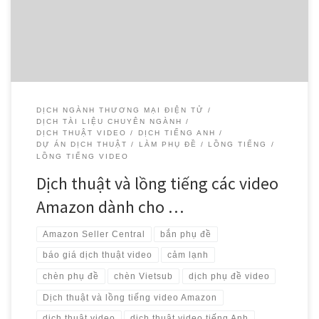
dụng các dịch vụ của Amazon dành cho […]
DỊCH NGÀNH THƯƠNG MẠI ĐIỆN TỬ
DỊCH TÀI LIỆU CHUYÊN NGÀNH
DỊCH THUẬT VIDEO
DỊCH TIẾNG ANH
DỰ ÁN DỊCH THUẬT
LÀM PHỤ ĐỀ
LỒNG TIẾNG
LỒNG TIẾNG VIDEO
Dịch thuật và lồng tiếng các video
Amazon dành cho …
Amazon Seller Central
bắn phụ đề
báo giá dịch thuật video
cảm lạnh
chèn phụ đề
chèn Vietsub
dịch phụ đề video
Dịch thuật và lồng tiếng video Amazon
dịch thuật video
dịch thuật video tiếng Anh