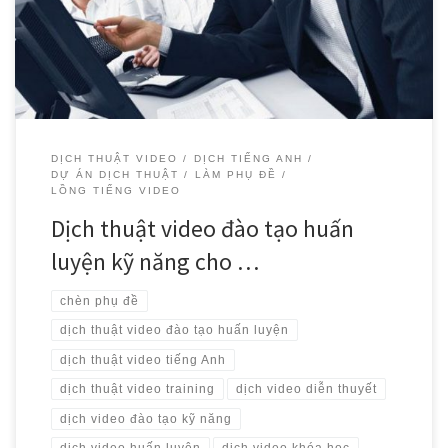
nhu cầu bồi dưỡng, nâng cao trình độ chuyên môn […]
DỊCH THUẬT VIDEO
DỊCH TIẾNG ANH
DỰ ÁN DỊCH THUẬT
LÀM PHỤ ĐỀ
LỒNG TIẾNG VIDEO
Dịch thuật video đào tạo huấn
luyện kỹ năng cho …
chèn phụ đề
dịch thuật video đào tạo huấn luyện
dịch thuật video tiếng Anh
dịch thuật video training
dịch video diễn thuyết
dịch video đào tạo kỹ năng