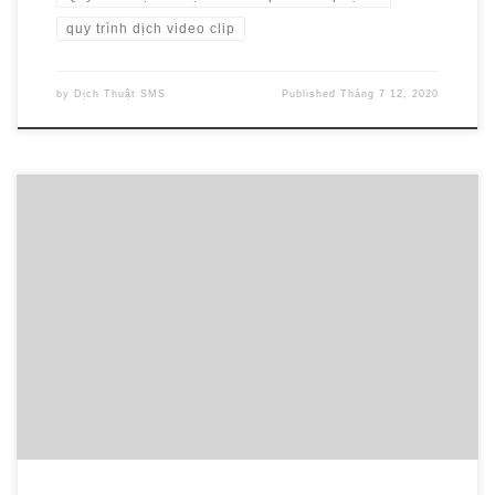
quy trình dịch video clip
by
Dịch Thuật SMS
Published
Tháng 7 12, 2020
Khi bạn tìm kiếm dịch vụ dịch thuật video tiếng Anh trên Google,
kết quả tìm kiếm sẽ cho bạn rất nhiều công ty, công ty nào cũng
tuyên bố mình là “công ty dịch video tiếng Anh hàng đầu” với nhiều
năm kinh nghiệm và dịch vụ tốt nhất […]