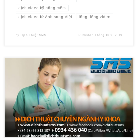
dịch video kỹ năng mềm
dịch video từ Anh sang Việt
lồng tiếng video
by
Dịch Thuật SMS
Published
Tháng 10 9, 2019
Xin giới thiệu một số video từ dịch vụ dịch thuật video, lồng tiếng
Anh và chèn phụ đề tiếng Anh cho các bệnh viện lớn – dịch vụ đặc
biệt được thực hiện bởi đội ngũ dịch thuật y dược chuyên nghiệp kết
hợp với đội ngũ hậu kỳ […]