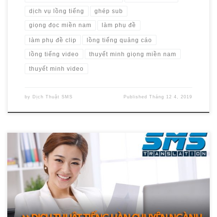
dịch vụ lồng tiếng
ghép sub
giọng đọc miền nam
làm phụ đề
làm phụ đề clip
lồng tiếng quảng cáo
lồng tiếng video
thuyết minh giọng miền nam
thuyết minh video
by
Dịch Thuật SMS
Published
Tháng 12 4, 2019
Xin giới thiệu một số sản phẩm tiêu biểu của chúng tôi cho dịch vụ
dịch thuật video từ tiếng Hàn ra tiếng Việt, chèn phụ đề Vietsub và
lồng tiếng video cho các video giới thiệu, quảng bá các sản phẩm
Hàn Quốc đến thị trường Việt Nam, chủ yếu […]