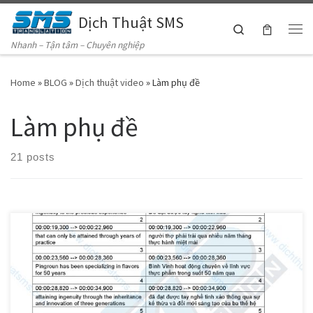
Dịch Thuật SMS
Skip to content
Search
Me
Nhanh – Tận tâm – Chuyên nghiệp
Home
»
BLOG
»
Dịch thuật video
»
Làm phụ đề
Làm phụ đề
21 posts
Xin giới thiệu quy trình chuẩn nhất đã và đang được chúng tôi áp
dụng để dịch và chèn phụ đề cho video. Bước 1: Xem, nghe và gõ
lại nội dung video tiếng Anh. Bước 2: Timing script tiếng Anh thành