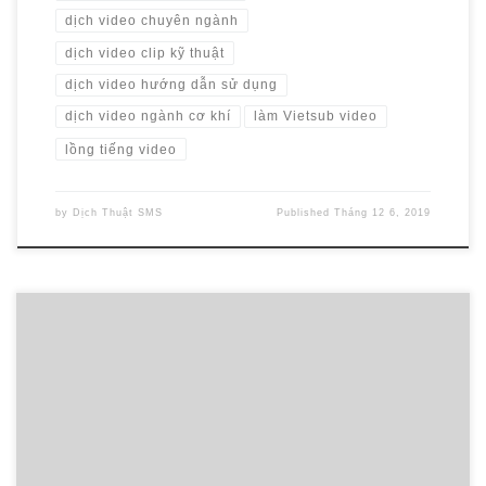
dịch video chuyên ngành
dịch video clip kỹ thuật
dịch video hướng dẫn sử dụng
dịch video ngành cơ khí
làm Vietsub video
lồng tiếng video
by
Dịch Thuật SMS
Published
Tháng 12 6, 2019
Xin giới thiệu một số sản phẩm tiêu biểu của chúng tôi cho dịch vụ
dịch thuật video từ tiếng Anh ra tiếng Việt, làm phụ đề Việt và lồng
tiếng video cho chuỗi các video giới thiệu, quảng bá, hướng dẫn sử
dụng các dịch vụ của Amazon dành cho […]