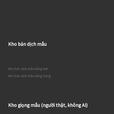
Kho bản dịch mẫu
Kho bản dịch mẫu tiếng Anh
Kho bản dịch mẫu tiếng Trung
Kho giọng mẫu (người thật, không AI)