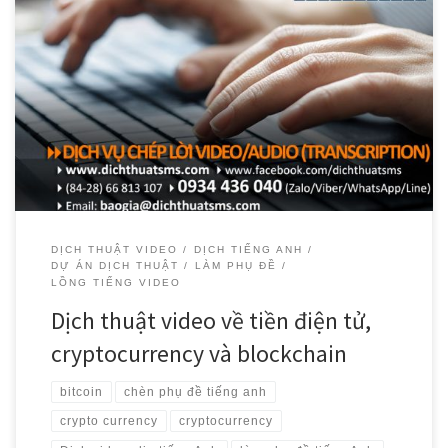
Năm 2017 chứng kiến sự tăng giá mạnh mẽ của các đồng tiền mã
hóa, đặc biệt là Bitcoin. Sự hấp dẫn của cryptocurrency – còn gọi là
tiền mã hóa, tiền ảo hay tiền điện tử – đã thổi vào Việt Nam một làn
sóng đầu tư mạnh mẽ. […]
DỊCH THUẬT VIDEO
DỊCH TIẾNG ANH
DỰ ÁN DỊCH THUẬT
LÀM PHỤ ĐỀ
LỒNG TIẾNG VIDEO
Dịch thuật video về tiền điện tử,
cryptocurrency và blockchain
bitcoin
chèn phụ đề tiếng anh
crypto currency
cryptocurrency