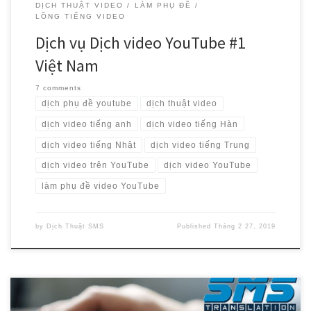
DỊCH THUẬT VIDEO
LÀM PHỤ ĐỀ
LỒNG TIẾNG VIDEO
Dịch vụ Dịch video YouTube #1
Việt Nam
7 comments
dịch phụ đề youtube
dịch thuật video
dịch video tiếng anh
dịch video tiếng Hàn
dịch video tiếng Nhật
dịch video tiếng Trung
dịch video trên YouTube
dịch video YouTube
làm phụ đề video YouTube
by
Dịch Thuật SMS
Published
Tháng 2 27, 2019