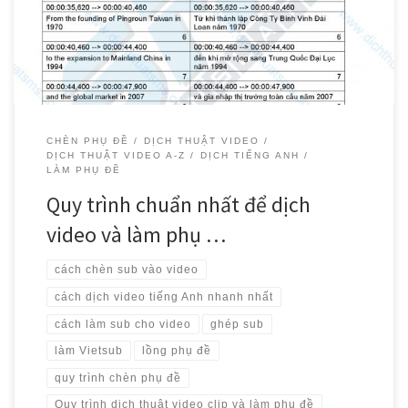
file phụ đề. Bước 3: Dịch file phụ đề tiếng Anh ra tiếng Việt. Bước 4:
CHÈN PHỤ ĐỀ
DỊCH THUẬT VIDEO
DỊCH THUẬT VIDEO A-Z
DỊCH TIẾNG ANH
LÀM PHỤ ĐỀ
Quy trình chuẩn nhất để dịch
video và làm phụ …
cách chèn sub vào video
cách dịch video tiếng Anh nhanh nhất
cách làm sub cho video
ghép sub
làm Vietsub
lồng phụ đề
quy trình chèn phụ đề
Quy trình dịch thuật video clip và làm phụ đề