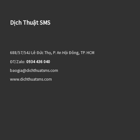
Dịch Thuật SMS
688/57/54J Lê Đức Thọ, P. An Hội Đông, TP. HCM
ĐT/Zalo:
0934 436 040
baogia@dichthuatsms.com
www.dichthuatsms.com