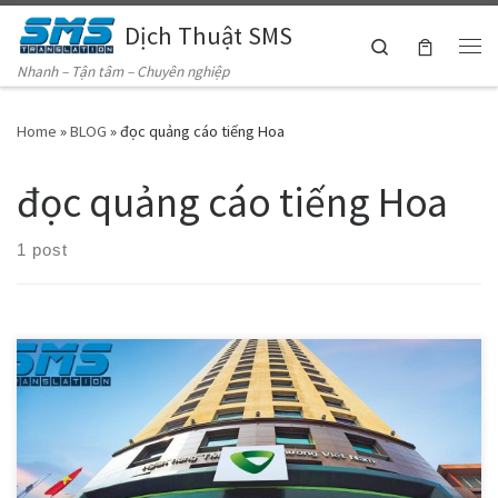
Dịch Thuật SMS
Skip to content
Search
Me
Nhanh – Tận tâm – Chuyên nghiệp
Home
»
BLOG
»
đọc quảng cáo tiếng Hoa
đọc quảng cáo tiếng Hoa
1 post
Dịch Thuật SMS tự hào là đối tác đáng tin cậy của Vietcombank
trong việc cung cấp các dịch vụ thu âm giọng đọc voice chuyên