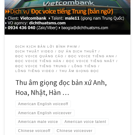
nghiệp bằng tiếng Hàn, tiếng Trung, tiếng Anh và tiếng Nhật.
DỊCH KỊCH BẢN LỜI BÌNH PHIM
DỊCH THUẬT VIDEO
DỰ ÁN DỊCH THUẬT
ĐỌC VOICE QUẢNG CÁO
ĐỌC VOICE TIẾNG ANH
ĐỌC VOICE TIẾNG HÀN
ĐỌC VOICE TIẾNG NHẬT
ĐỌC VOICE TIẾNG TRUNG
LỒNG TIẾNG
LỒNG TIẾNG VIDEO
THU ÂM GIỌNG ĐỌC
Thu âm giọng đọc bản xứ Anh,
Hoa, Nhật, Hàn …
American English voiceoff
American English voiceover
American male voice
American voice talent
Chinese voiceoff
Chinese voiceover