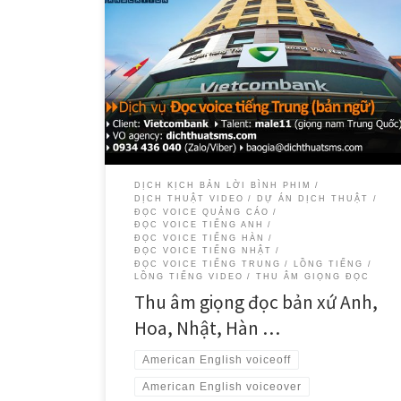
Dịch Thuật SMS tự hào là đối tác đáng tin cậy của
Vietcombank trong việc cung cấp các dịch vụ thu âm
giọng đọc voice chuyên nghiệp bằng tiếng Hàn, tiếng
Trung, tiếng Anh và tiếng Nhật.
DỊCH KỊCH BẢN LỜI BÌNH PHIM
DỊCH THUẬT VIDEO
DỰ ÁN DỊCH THUẬT
ĐỌC VOICE QUẢNG CÁO
ĐỌC VOICE TIẾNG ANH
ĐỌC VOICE TIẾNG HÀN
ĐỌC VOICE TIẾNG NHẬT
ĐỌC VOICE TIẾNG TRUNG
LỒNG TIẾNG
LỒNG TIẾNG VIDEO
THU ÂM GIỌNG ĐỌC
Thu âm giọng đọc bản xứ Anh,
Hoa, Nhật, Hàn …
American English voiceoff
American English voiceover