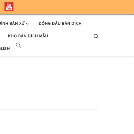
ĐÍNH BẢN XỨ
ĐÓNG DẤU BẢN DỊCH
Search
U
KHO BẢN DỊCH MẪU
GLISH