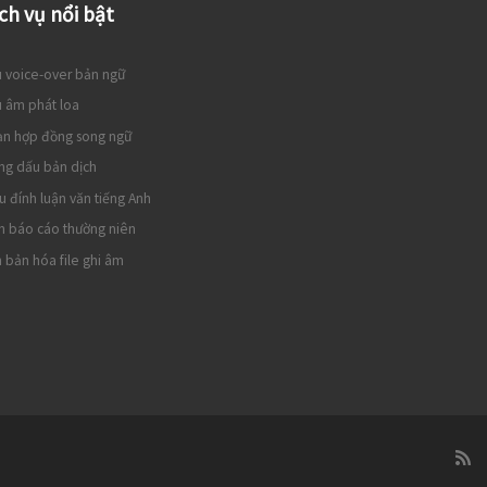
ch vụ nổi bật
 voice-over bản ngữ
 âm phát loa
ạn hợp đồng song ngữ
ng dấu bản dịch
u đính luận văn tiếng Anh
h báo cáo thường niên
 bản hóa file ghi âm