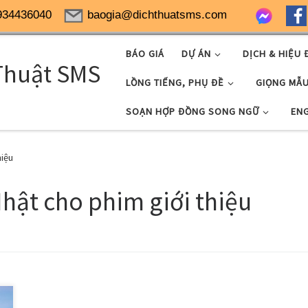
934436040
baogia@dichthuatsms.com
BÁO GIÁ
DỰ ÁN
DỊCH & HIỆU 
Thuật SMS
LỒNG TIẾNG, PHỤ ĐỀ
GIỌNG MẪ
SOẠN HỢP ĐỒNG SONG NGỮ
EN
hiệu
hật cho phim giới thiệu