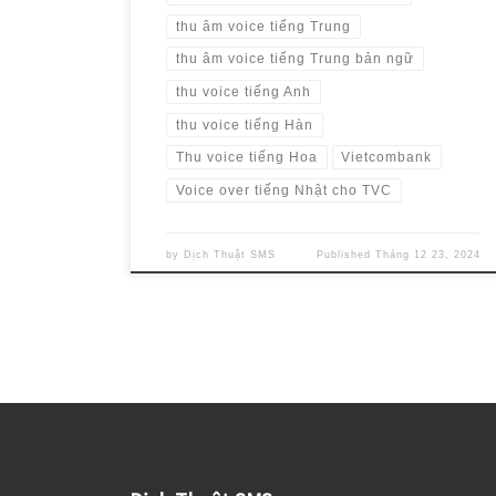
thu âm voice tiếng Trung
thu âm voice tiếng Trung bản ngữ
thu voice tiếng Anh
thu voice tiếng Hàn
Thu voice tiếng Hoa
Vietcombank
Voice over tiếng Nhật cho TVC
by
Dịch Thuật SMS
Published
Tháng 12 23, 2024