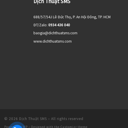
Dịch Thuật SMS
688/57/54J Lê Đức Thọ, P. An Hội Đông, TP. HCM
ĐT/Zalo:
0934 436 040
baogia@dichthuatsms.com
www.dichthuatsms.com
© 2026
Dịch Thuật SMS
– All rights reserved
Powered by
WP
– Designed with the
Customizr theme