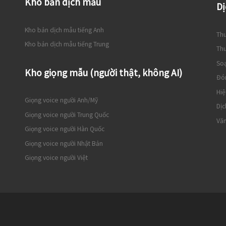
Kho bản dịch mẫu
Dị
Kho bản dịch mẫu tiếng Anh
Thu
Kho bản dịch mẫu tiếng Trung
Thu
So
Kho giọng mẫu (người thật, không AI)
Đó
Hiệ
Giọng voice người Anh/Mỹ
Dịc
Giọng voice người Trung Quốc
Văn
Giọng voice người Hàn Quốc
Giọng voice người Nhật Bản
Giọng voice người Việt