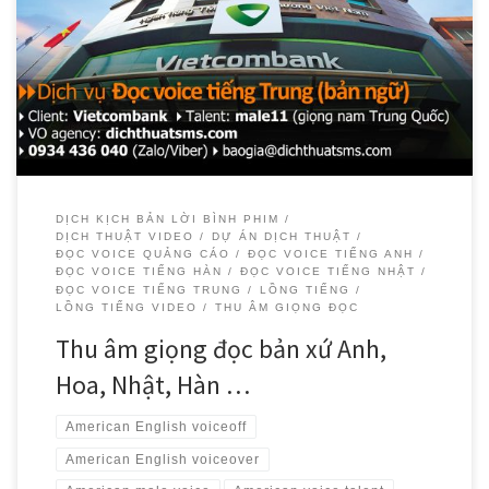
Dịch Thuật SMS tự hào là đối tác đáng tin cậy của Vietcombank
trong việc cung cấp các dịch vụ thu âm giọng đọc voice chuyên
nghiệp bằng tiếng Hàn, tiếng Trung, tiếng Anh và tiếng Nhật.
DỊCH KỊCH BẢN LỜI BÌNH PHIM
DỊCH THUẬT VIDEO
DỰ ÁN DỊCH THUẬT
ĐỌC VOICE QUẢNG CÁO
ĐỌC VOICE TIẾNG ANH
ĐỌC VOICE TIẾNG HÀN
ĐỌC VOICE TIẾNG NHẬT
ĐỌC VOICE TIẾNG TRUNG
LỒNG TIẾNG
LỒNG TIẾNG VIDEO
THU ÂM GIỌNG ĐỌC
Thu âm giọng đọc bản xứ Anh,
Hoa, Nhật, Hàn …
American English voiceoff
American English voiceover