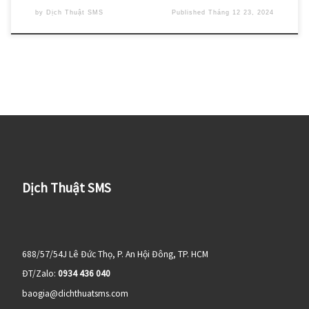
by
Dịch Thuật SMS
Published
Tháng 12 23, 2024
Dịch Thuật SMS
688/57/54J Lê Đức Thọ, P. An Hội Đông, TP. HCM
ĐT/Zalo:
0934 436 040
baogia@dichthuatsms.com