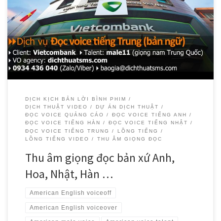
Dịch Thuật SMS tự hào là đối tác đáng tin cậy của Vietcombank
trong việc cung cấp các dịch vụ thu âm giọng đọc voice chuyên
nghiệp bằng tiếng Hàn, tiếng Trung, tiếng Anh và tiếng Nhật.
DỊCH KỊCH BẢN LỜI BÌNH PHIM
DỊCH THUẬT VIDEO
DỰ ÁN DỊCH THUẬT
ĐỌC VOICE QUẢNG CÁO
ĐỌC VOICE TIẾNG ANH
ĐỌC VOICE TIẾNG HÀN
ĐỌC VOICE TIẾNG NHẬT
ĐỌC VOICE TIẾNG TRUNG
LỒNG TIẾNG
LỒNG TIẾNG VIDEO
THU ÂM GIỌNG ĐỌC
Thu âm giọng đọc bản xứ Anh,
Hoa, Nhật, Hàn …
American English voiceoff
American English voiceover