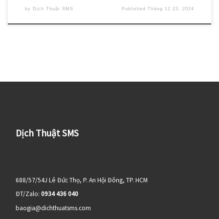
by
Dịch Thuật SMS
Published
Tháng 12 23, 2024
Dịch Thuật SMS
688/57/54J Lê Đức Thọ, P. An Hội Đông, TP. HCM
ĐT/Zalo:
0934 436 040
baogia@dichthuatsms.com