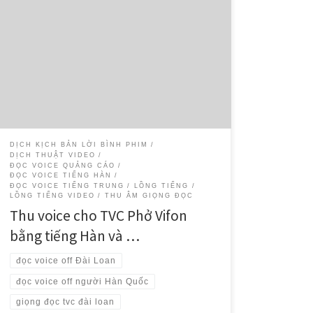
Xin chúc mừng team Thu âm voice đa ngôn ngữ của
Dịch Thuật SMS vừa hoàn thành dự án: Dịch thuật và thu
âm voice tiếng Hàn, và Dịch thuật và thu âm voice tiếng
Trung (Đài Loan) cho các TVC 15s của thương hiệu Phở
VIFON tại các thị […]
DỊCH KỊCH BẢN LỜI BÌNH PHIM
DỊCH THUẬT VIDEO
ĐỌC VOICE QUẢNG CÁO
ĐỌC VOICE TIẾNG HÀN
ĐỌC VOICE TIẾNG TRUNG
LỒNG TIẾNG
LỒNG TIẾNG VIDEO
THU ÂM GIỌNG ĐỌC
Thu voice cho TVC Phở Vifon
bằng tiếng Hàn và …
đọc voice off Đài Loan
đọc voice off người Hàn Quốc
giọng đọc tvc đài loan