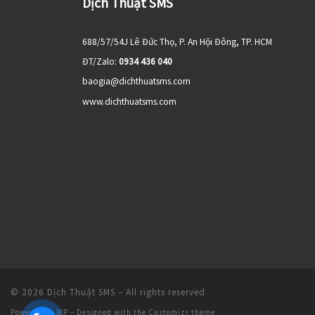
Dịch Thuật SMS
688/57/54J Lê Đức Thọ, P. An Hội Đông, TP. HCM
ĐT/Zalo:
0934 436 040
baogia@dichthuatsms.com
www.dichthuatsms.com
© 2026
Dịch Thuật SMS
– All rights reserved
Powered by
WP
– Designed with the
Customizr theme