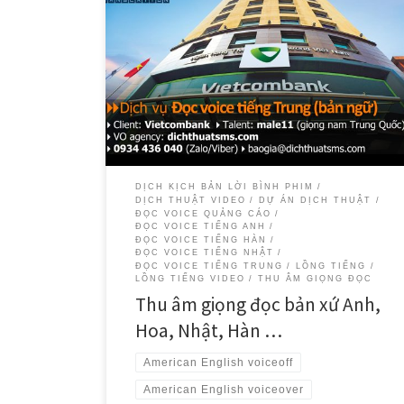
Dịch Thuật SMS tự hào là đối tác đáng tin cậy của
Vietcombank trong việc cung cấp các dịch vụ thu âm
giọng đọc voice chuyên nghiệp bằng tiếng Hàn, tiếng
Trung, tiếng Anh và tiếng Nhật.
DỊCH KỊCH BẢN LỜI BÌNH PHIM
DỊCH THUẬT VIDEO
DỰ ÁN DỊCH THUẬT
ĐỌC VOICE QUẢNG CÁO
ĐỌC VOICE TIẾNG ANH
ĐỌC VOICE TIẾNG HÀN
ĐỌC VOICE TIẾNG NHẬT
ĐỌC VOICE TIẾNG TRUNG
LỒNG TIẾNG
LỒNG TIẾNG VIDEO
THU ÂM GIỌNG ĐỌC
Thu âm giọng đọc bản xứ Anh,
Hoa, Nhật, Hàn …
American English voiceoff
American English voiceover