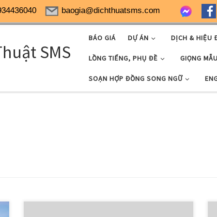
934436040
baogia@dichthuatsms.com
BÁO GIÁ
DỰ ÁN
DỊCH & HIỆU 
Thuật SMS
LỒNG TIẾNG, PHỤ ĐỀ
GIỌNG MẪ
SOẠN HỢP ĐỒNG SONG NGỮ
EN