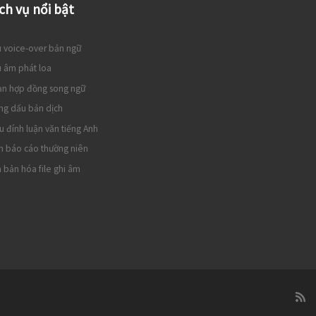
ch vụ nổi bật
 voice-over bản ngữ
 âm phát loa
ạn hợp đồng song ngữ
ng dấu bản dịch
u đính luận văn tiếng Anh
h báo cáo thường niên
 bản hóa file ghi âm