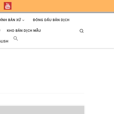
ĐÍNH BẢN XỨ
ĐÓNG DẤU BẢN DỊCH
Search
U
KHO BẢN DỊCH MẪU
GLISH