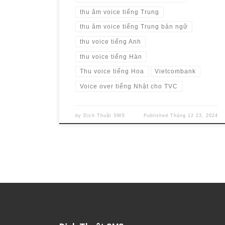
thu âm voice tiếng Trung
thu âm voice tiếng Trung bản ngữ
thu voice tiếng Anh
thu voice tiếng Hàn
Thu voice tiếng Hoa
Vietcombank
Voice over tiếng Nhật cho TVC
by
Dịch Thuật SMS
Published
Tháng 12 23, 2024