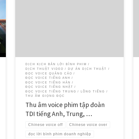
Xin chúc mừng team Thu âm lời bình phim (voice-over)
đa ngôn ngữ của Dịch Thuật SMS vừa hoàn thành dự án:
Dịch thuật và thu âm voice-over tiếng Anh (giọng người
Mĩ) Dịch thuật và thu âm voice-over tiếng Hoa (giọng
người Trung Quốc) Dịch thuật và thu âm […]
DỊCH KỊCH BẢN LỜI BÌNH PHIM
DỊCH THUẬT VIDEO
DỰ ÁN DỊCH THUẬT
ĐỌC VOICE QUẢNG CÁO
ĐỌC VOICE TIẾNG ANH
ĐỌC VOICE TIẾNG HÀN
ĐỌC VOICE TIẾNG NHẬT
ĐỌC VOICE TIẾNG TRUNG
LỒNG TIẾNG
THU ÂM GIỌNG ĐỌC
Thu âm voice phim tập đoàn
TDI tiếng Anh, Trung, …
Chinese voice off
Chinese voice over
đọc lời bình phim doanh nghiệp