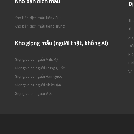
Kho bản dịch mẫu
Dị
Kho bản dịch mẫu tiếng Anh
Thu
Kho bản dịch mẫu tiếng Trung
Thu
So
Kho giọng mẫu (người thật, không AI)
Đó
Hiệ
Giọng voice người Anh/Mỹ
Dịc
Giọng voice người Trung Quốc
Văn
Giọng voice người Hàn Quốc
Giọng voice người Nhật Bản
Giọng voice người Việt